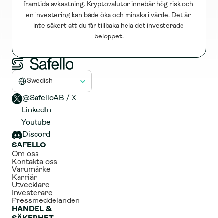
framtida avkastning. Kryptovalutor innebär hög risk och 
en investering kan både öka och minska i värde. Det är 
inte säkert att du får tillbaka hela det investerade 
beloppet.
Select Language
Swedish
@SafelloAB / X 
LinkedIn
Youtube
Discord
SAFELLO
Om oss
Kontakta oss
Varumärke
Karriär
Utvecklare
Investerare
Pressmeddelanden
HANDEL & 