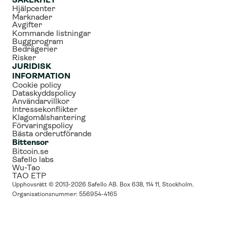
SÄKERHET
Hjälpcenter
Marknader
Avgifter
Kommande listningar
Buggprogram
Bedrägerier
Risker
JURIDISK 
INFORMATION
Cookie policy
Dataskyddspolicy
Användarvillkor
Intressekonflikter
Klagomålshantering
Förvaringspolicy
Bästa orderutförande
Bittensor
Bitcoin.se
Safello labs
Wu-Tao
TAO ETP
Upphovsrätt © 2013-2026 Safello AB. Box 638, 114 11, Stockholm. 
Organisationsnummer: 556954-4165