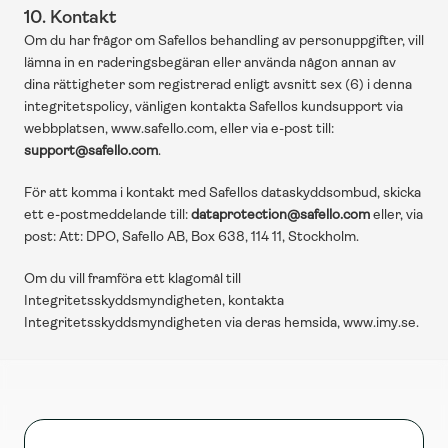
10. Kontakt
Om du har frågor om Safellos behandling av personuppgifter, vill 
lämna in en raderingsbegäran eller använda någon annan av 
dina rättigheter som registrerad enligt avsnitt sex (6) i denna 
integritetspolicy, vänligen kontakta Safellos kundsupport via 
webbplatsen, 
www.safello.com
, eller via e-post till: 
support@safello.com
.
För att komma i kontakt med Safellos dataskyddsombud, skicka 
ett e-postmeddelande till: 
dataprotection@safello.com
 eller, via 
post: Att: DPO, Safello AB, Box 638, 114 11, Stockholm.
Om du vill framföra ett klagomål till 
Integritetsskyddsmyndigheten, kontakta 
Integritetsskyddsmyndigheten via deras hemsida, 
www.imy.se
.