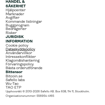
HANDEL & 
SÄKERHET
Hjälpcenter
Marknader
Avgifter
Kommande listningar
Buggprogram
Bedrägerier
Risker
JURIDISK 
INFORMATION
Cookie policy
Dataskyddspolicy
Användarvillkor
Intressekonflikter
Klagomålshantering
Förvaringspolicy
Bästa orderutförande
Bittensor
Bitcoin.se
Safello labs
Wu-Tao
TAO ETP
Upphovsrätt © 2013-2026 Safello AB. Box 638, 114 11, Stockholm. 
Organisationsnummer: 556954-4165