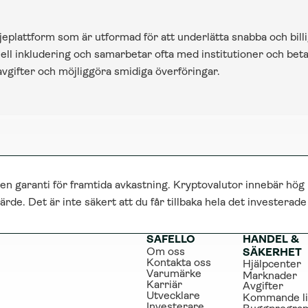
eplattform som är utformad för att underlätta snabba och billig
siell inkludering och samarbetar ofta med institutioner och bet
vgifter och möjliggöra smidiga överföringar.
 en garanti för framtida avkastning. Kryptovalutor innebär hög 
ärde. Det är inte säkert att du får tillbaka hela det investerad
SAFELLO
HANDEL & 
Om oss
SÄKERHET
Kontakta oss
Hjälpcenter
Varumärke
Marknader
Karriär
Avgifter
Utvecklare
Kommande li
Investerare