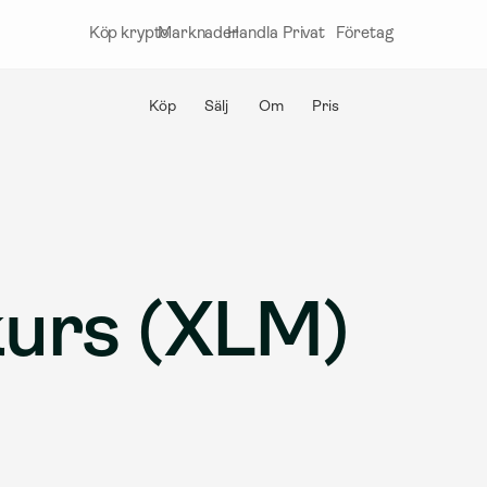
Köp krypto
Marknader
Handla
Privat
Företag
Köp
Sälj
Om
Pris
kurs (XLM)