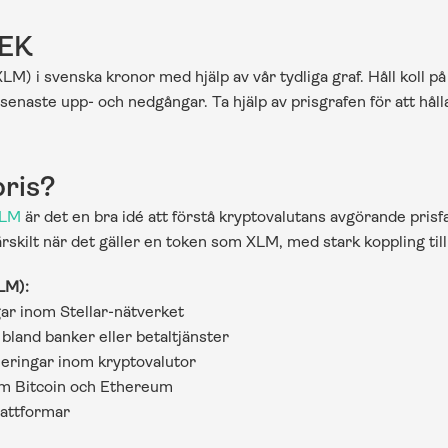
SEK
XLM) i svenska kronor med hjälp av vår tydliga graf. Håll koll på
naste upp- och nedgångar. Ta hjälp av prisgrafen för att hålla 
pris?
XLM
 är det en bra idé att förstå kryptovalutans avgörande prisf
kilt när det gäller en token som XLM, med stark koppling till g
LM):
ar inom Stellar-nätverket
bland banker eller betaltjänster
eringar inom kryptovalutor
som Bitcoin och Ethereum
lattformar