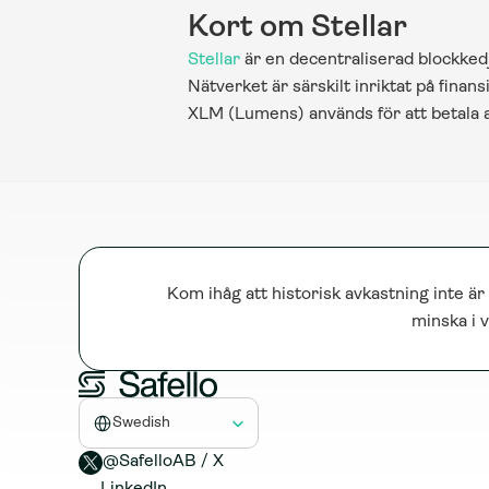
Kort om Stellar
Stellar
 är en decentraliserad blockkedj
Nätverket är särskilt inriktat på finan
XLM (Lumens) används för att betala a
Kom ihåg att historisk avkastning inte är
minska i v
Select Language
Swedish
@SafelloAB / X 