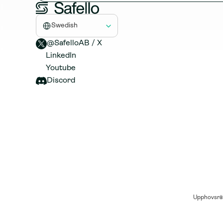
Select Language
Swedish
@SafelloAB / X 
LinkedIn
Youtube
Discord
Upphovsrät