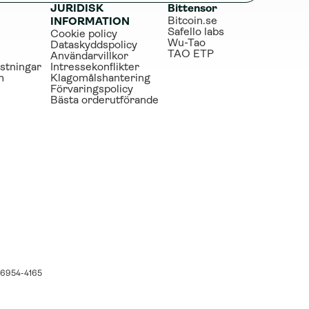
JURIDISK 
Bittensor
Bitcoin.se
INFORMATION
Safello labs
Cookie policy
Wu-Tao
Dataskyddspolicy
TAO ETP
Användarvillkor
stningar
Intressekonflikter
m
Klagomålshantering
Förvaringspolicy
Bästa orderutförande
556954-4165