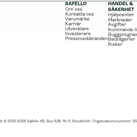
SAFELLO
HANDEL & 
Om oss
SÄKERHET
Kontakta oss
Hjälpcenter
Varumärke
Marknader
Karriär
Avgifter
Utvecklare
Kommande li
Investerare
Buggprogra
Pressmeddelanden
Bedrägerier
Risker
t © 2013-2026 Safello AB. Box 638, 114 11, Stockholm. Organisationsnummer: 