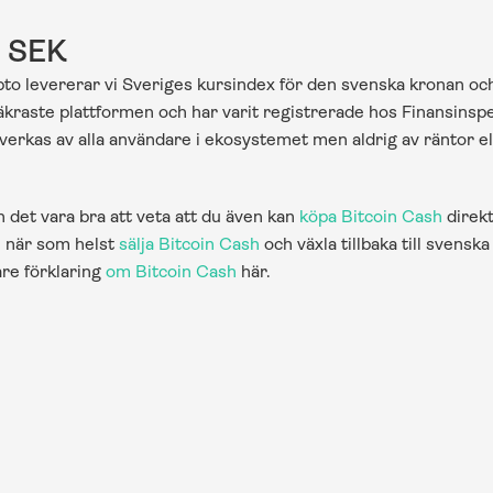
i SEK
o levererar vi Sveriges kursindex för den svenska kronan och 
säkraste plattformen och har varit registrerade hos Finansinspek
erkas av alla användare i ekosystemet men aldrig av räntor elle
 det vara bra att veta att du även kan 
köpa Bitcoin Cash
 direk
 när som helst 
sälja Bitcoin Cash
 och växla tillbaka till svensk
re förklaring 
om Bitcoin Cash
 här.