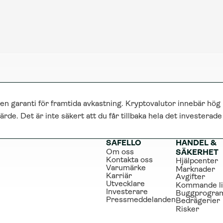
 en garanti för framtida avkastning. Kryptovalutor innebär hög 
ärde. Det är inte säkert att du får tillbaka hela det investerad
SAFELLO
HANDEL & 
Om oss
SÄKERHET
Kontakta oss
Hjälpcenter
Varumärke
Marknader
Karriär
Avgifter
Utvecklare
Kommande li
Investerare
Buggprogra
Pressmeddelanden
Bedrägerier
Risker