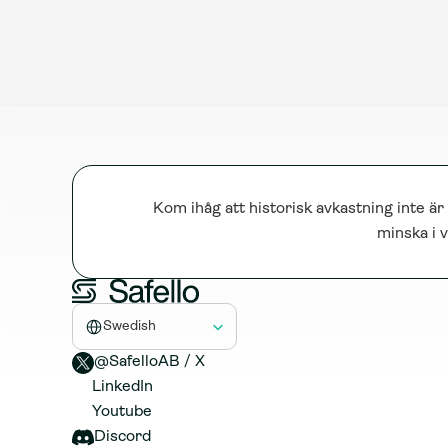
Kom ihåg att historisk avkastning inte är
minska i v
Select Language
Swedish
@SafelloAB / X 
LinkedIn
Youtube
Discord