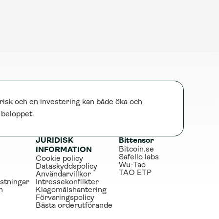
risk och en investering kan både öka och 
e beloppet.
JURIDISK 
Bittensor
Bitcoin.se
INFORMATION
Safello labs
Cookie policy
Wu-Tao
Dataskyddspolicy
TAO ETP
Användarvillkor
stningar
Intressekonflikter
m
Klagomålshantering
Förvaringspolicy
Bästa orderutförande