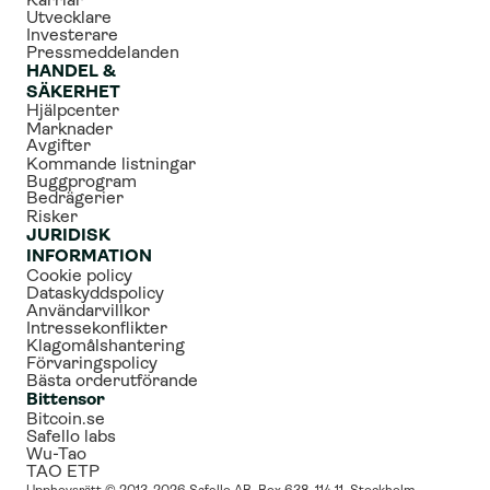
Karriär
Utvecklare
Investerare
Pressmeddelanden
HANDEL & 
SÄKERHET
Hjälpcenter
Marknader
Avgifter
Kommande listningar
Buggprogram
Bedrägerier
Risker
JURIDISK 
INFORMATION
Cookie policy
Dataskyddspolicy
Användarvillkor
Intressekonflikter
Klagomålshantering
Förvaringspolicy
Bästa orderutförande
Bittensor
Bitcoin.se
Safello labs
Wu-Tao
TAO ETP