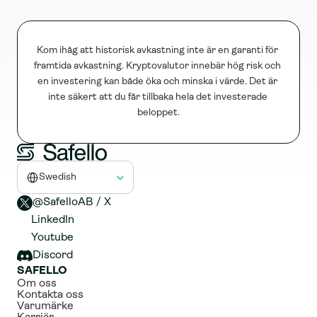
intresserad av att handla med bitcoin eller bara vill hålla dig 
uppdaterad om den senaste kursutvecklingen är det viktigt att 
ha tillgång till pålitlig och aktuell information.
Kom ihåg att historisk avkastning inte är en garanti för 
framtida avkastning. Kryptovalutor innebär hög risk och 
en investering kan både öka och minska i värde. Det är 
inte säkert att du får tillbaka hela det investerade 
beloppet.
Select Language
Swedish
@SafelloAB / X 
LinkedIn
Youtube
Discord
SAFELLO
Om oss
Kontakta oss
Varumärke