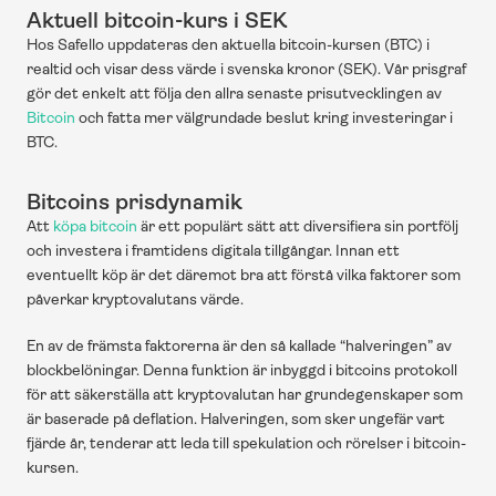
Aktuell bitcoin-kurs i SEK
Hos Safello uppdateras den aktuella bitcoin-kursen (BTC) i 
realtid och visar dess värde i svenska kronor (SEK). Vår prisgraf 
gör det enkelt att följa den allra senaste prisutvecklingen av 
Bitcoin
 och fatta mer välgrundade beslut kring investeringar i 
BTC.
Bitcoins prisdynamik
Att 
köpa bitcoin
 är ett populärt sätt att diversifiera sin portfölj 
och investera i framtidens digitala tillgångar. Innan ett 
eventuellt köp är det däremot bra att förstå vilka faktorer som 
påverkar kryptovalutans värde.
En av de främsta faktorerna är den så kallade “halveringen” av 
blockbelöningar. Denna funktion är inbyggd i bitcoins protokoll 
för att säkerställa att kryptovalutan har grundegenskaper som 
är baserade på deflation. Halveringen, som sker ungefär vart 
fjärde år, tenderar att leda till spekulation och rörelser i bitcoin-
kursen.