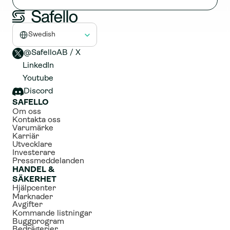
Select Language
Swedish
@SafelloAB / X 
LinkedIn
Youtube
Discord
SAFELLO
Om oss
Kontakta oss
Varumärke
Karriär
Utvecklare
Investerare
Pressmeddelanden
HANDEL & 
SÄKERHET
Hjälpcenter
Marknader
Avgifter
Kommande listningar
Buggprogram
Bedrägerier