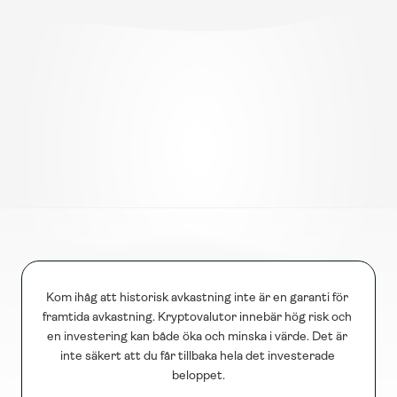
OTC-tjänsten är lämplig för ordrar över 2 miljoner 
SEK. Safello’s OTC-desk guidar dig genom 
processen för att säkerställa en smidig transaktion 
varje gång.
Kontakt
OTC
otc@safello.com
Kom ihåg att historisk avkastning inte är en garanti för 
framtida avkastning. Kryptovalutor innebär hög risk och 
en investering kan både öka och minska i värde. Det är 
inte säkert att du får tillbaka hela det investerade 
beloppet.