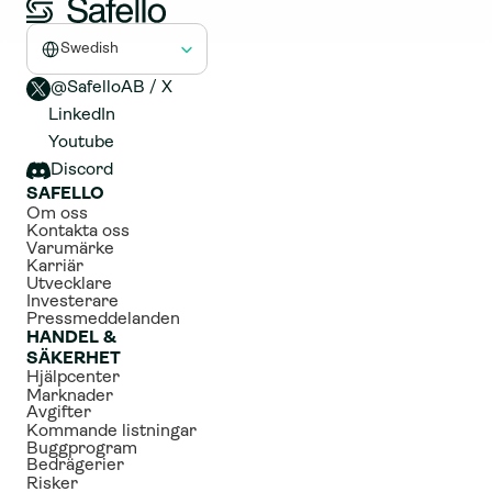
Select Language
Swedish
@SafelloAB / X 
LinkedIn
Youtube
Discord
SAFELLO
Om oss
Kontakta oss
Varumärke
Karriär
Utvecklare
Investerare
Pressmeddelanden
HANDEL & 
SÄKERHET
Hjälpcenter
Marknader
Avgifter
Kommande listningar
Buggprogram
Bedrägerier
Risker