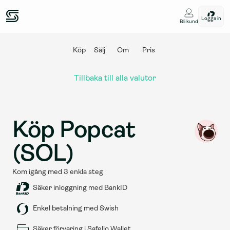
Logga in
Bli kund
Köp
Sälj
Om
Pris
Tillbaka till alla valutor
Köp Popcat 
(SOL)
Kom igång med 3 enkla steg
Säker inloggning med BankID
Enkel betalning med Swish
Säker förvaring i Safello Wallet