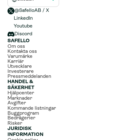
@SafelloAB / X 
LinkedIn
Youtube
Discord
SAFELLO
Om oss
Kontakta oss
Varumärke
Karriär
Utvecklare
Investerare
Pressmeddelanden
HANDEL & 
SÄKERHET
Hjälpcenter
Marknader
Avgifter
Kommande listningar
Buggprogram
Bedrägerier
Risker
JURIDISK 
INFORMATION