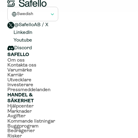
Select Language
Swedish
@SafelloAB / X 
LinkedIn
Youtube
Discord
SAFELLO
Om oss
Kontakta oss
Varumärke
Karriär
Utvecklare
Investerare
Pressmeddelanden
HANDEL & 
SÄKERHET
Hjälpcenter
Marknader
Avgifter
Kommande listningar
Buggprogram
Bedrägerier
Risker