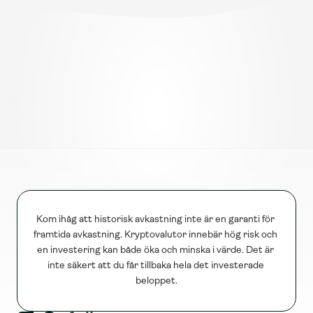
OTC-tjänsten är lämplig för ordrar över 10 miljoner 
SEK . Safello’s OTC-desk guidar dig genom 
processen för att säkerställa en smidig transaktion 
varje gång.
Kontakt
OTC-desk
otc@safello.com
Kom ihåg att historisk avkastning inte är en garanti för 
framtida avkastning. Kryptovalutor innebär hög risk och 
en investering kan både öka och minska i värde. Det är 
inte säkert att du får tillbaka hela det investerade 
beloppet.