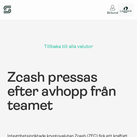
Logga in
Bli kund
Tillbaka till alla valutor
Zcash pressas 
efter avhopp från 
teamet
Integritetsinriktade kryptovalutan Zcash (ZEC) fick ett kraftigt 