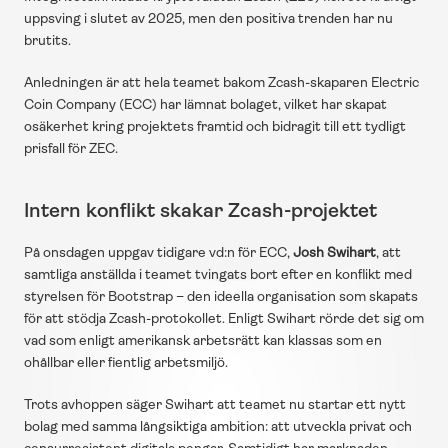
uppsving i slutet av 2025, men den positiva trenden har nu 
brutits.
Anledningen är att hela teamet bakom Zcash-skaparen Electric 
Coin Company (ECC) har lämnat bolaget, vilket har skapat 
osäkerhet kring projektets framtid och bidragit till ett tydligt 
prisfall för ZEC.
Intern konflikt skakar Zcash-projektet
På onsdagen uppgav tidigare vd:n för ECC, 
Josh Swihart
, att 
samtliga anställda i teamet tvingats bort efter en konflikt med 
styrelsen för Bootstrap – den ideella organisation som skapats 
för att stödja Zcash-protokollet. Enligt Swihart rörde det sig om 
vad som enligt amerikansk arbetsrätt kan klassas som en 
ohållbar eller fientlig arbetsmiljö.
Trots avhoppen säger Swihart att teamet nu startar ett nytt 
bolag med samma långsiktiga ambition: att utveckla privat och 