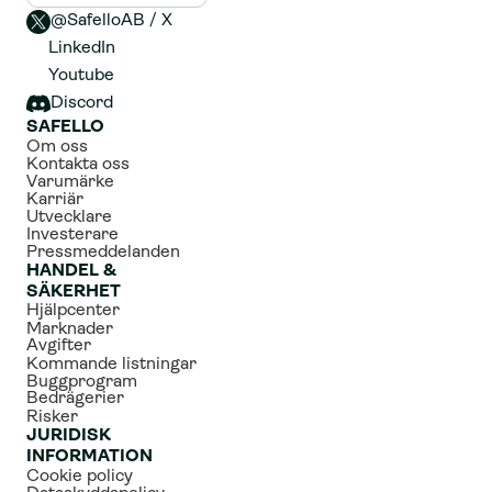
@SafelloAB / X 
LinkedIn
Youtube
Discord
SAFELLO
Om oss
Kontakta oss
Varumärke
Karriär
Utvecklare
Investerare
Pressmeddelanden
HANDEL & 
SÄKERHET
Hjälpcenter
Marknader
Avgifter
Kommande listningar
Buggprogram
Bedrägerier
Risker
JURIDISK 
INFORMATION
Cookie policy