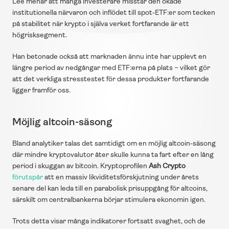
Lee menar att många investerare misstar den ökade 
institutionella närvaron och inflödet till spot-ETF:er som tecken 
på stabilitet när krypto i själva verket fortfarande är ett 
högrisksegment.
Han betonade också att marknaden ännu inte har upplevt en 
längre period av nedgångar med ETF:erna på plats – vilket gör 
att det verkliga stresstestet för dessa produkter fortfarande 
ligger framför oss.
Möjlig altcoin-säsong
Bland analytiker talas det samtidigt om en möjlig altcoin-säsong 
där mindre kryptovalutor åter skulle kunna ta fart efter en lång 
period i skuggan av bitcoin. Kryptoprofilen 
Ash Crypto
förutspår
 att en massiv likviditetsförskjutning under årets 
senare del kan leda till en parabolisk prisuppgång för altcoins, 
särskilt om centralbankerna börjar stimulera ekonomin igen.
Trots detta visar många indikatorer fortsatt svaghet, och de 