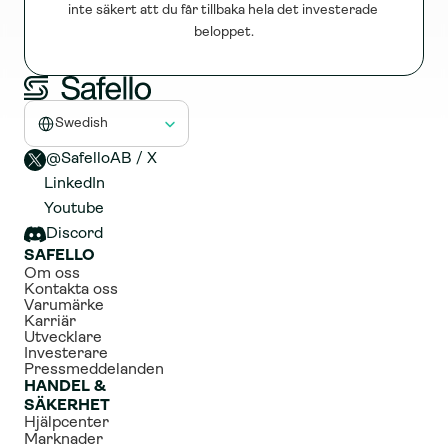
inte säkert att du får tillbaka hela det investerade 
beloppet.
Select Language
Swedish
@SafelloAB / X 
LinkedIn
Youtube
Discord
SAFELLO
Om oss
Kontakta oss
Varumärke
Karriär
Utvecklare
Investerare
Pressmeddelanden
HANDEL & 
SÄKERHET
Hjälpcenter
Marknader