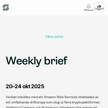
Logga in
Bli kund
Våra coins
Weekly brief
20–24 okt 2025
Veckan inleddes med att Amazon Web Services drabbades av 
ett omfattande driftstopp som slog ut flera kryptoplattformar, 
däribland Coinbase och Robinhood. Händelsen fick många att 