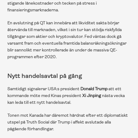
stigande lånekostnader och tecken på stress i 
finansieringsmarknaderna.
En avslutning på QT kan innebära att likviditet sakta börjar 
återvända till marknaden, vilket i sin tur kan stödja riskfyllda 
tillgångar som aktier och kryptovalutor. Fed väntas dock gå 
varsamt fram och eventuella framtida balansräkningsökningar 
blir sannolikt mer kontrollerade än under de massiva QE-
programmen efter 2020.
Nytt handelsavtal på gång
Samtidigt signalerar USA:s president 
Donald Trump
 att ett 
kommande möte med Kinas president 
Xi Jinping
 nästa vecka 
kan leda till ett nytt handelsavtal.
Tonen mot Kanada har däremot hårdnat efter ett diplomatiskt 
utspel på Truth Social där Trump i affekt avslutade alla 
pågående förhandlingar.