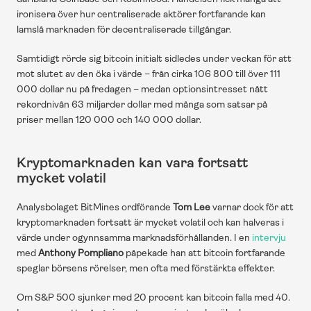
ironisera över hur centraliserade aktörer fortfarande kan 
lamslå marknaden för decentraliserade tillgångar.
Samtidigt rörde sig bitcoin initialt sidledes under veckan för att 
mot slutet av den öka i värde – från cirka 106 800 till över 111 
000 dollar nu på fredagen – medan optionsintresset nått 
rekordnivån 63 miljarder dollar med många som satsar på 
priser mellan 120 000 och 140 000 dollar.
Kryptomarknaden kan vara fortsatt 
mycket volatil
Analysbolaget BitMines ordförande 
Tom Lee
 varnar dock för att 
kryptomarknaden fortsatt är mycket volatil och kan halveras i 
värde under ogynnsamma marknadsförhållanden. I en 
intervju
med 
Anthony Pompliano
 påpekade han att bitcoin fortfarande 
speglar börsens rörelser, men ofta med förstärkta effekter.
Om S&P 500 sjunker med 20 procent kan bitcoin falla med 40. 