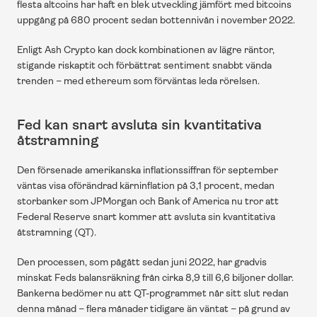
flesta altcoins har haft en blek utveckling jämfört med bitcoins 
uppgång på 680 procent sedan bottennivån i november 2022.
Enligt Ash Crypto kan dock kombinationen av lägre räntor, 
stigande riskaptit och förbättrat sentiment snabbt vända 
trenden – med ethereum som förväntas leda rörelsen.
Fed kan snart avsluta sin kvantitativa 
åtstramning
Den försenade amerikanska inflationssiffran för september 
väntas visa oförändrad kärninflation på 3,1 procent, medan 
storbanker som JPMorgan och Bank of America nu tror att 
Federal Reserve snart kommer att avsluta sin kvantitativa 
åtstramning (QT).
Den processen, som pågått sedan juni 2022, har gradvis 
minskat Feds balansräkning från cirka 8,9 till 6,6 biljoner dollar. 
Bankerna bedömer nu att QT-programmet når sitt slut redan 
denna månad – flera månader tidigare än väntat – på grund av 