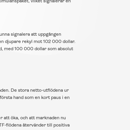
imulanspaket, vilket signalerar en 
kunna signalera att uppgången 
n djupare rekyl mot 102 000 dollar. 
öd, med 100 000 dollar som absolut 
en. De stora netto-utflödena ur 
i första hand som en kort paus i en 
r att öka, och att marknaden nu 
-flödena återvänder till positiva 