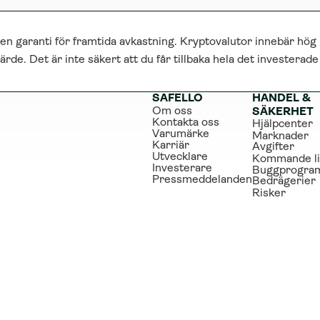
 en garanti för framtida avkastning. Kryptovalutor innebär hög 
ärde. Det är inte säkert att du får tillbaka hela det investerad
SAFELLO
HANDEL & 
Om oss
SÄKERHET
Kontakta oss
Hjälpcenter
Varumärke
Marknader
Karriär
Avgifter
Utvecklare
Kommande li
Investerare
Buggprogra
Pressmeddelanden
Bedrägerier
Risker