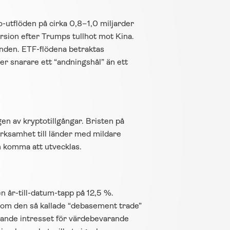
o-utflöden på cirka 0,8–1,0 miljarder 
sion efter Trumps tullhot mot Kina. 
enden. ETF-flödena betraktas 
er snarare ett “andningshål” än ett 
en av kryptotillgångar. Bristen på 
erksamhet till länder med mildare 
n komma att utvecklas.
 år-till-datum-tapp på 12,5 %. 
om den så kallade “debasement trade” 
ande intresset för värdebevarande 