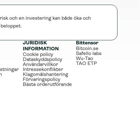
risk och en investering kan både öka och 
e beloppet.
JURIDISK 
Bittensor
Bitcoin.se
INFORMATION
Safello labs
Cookie policy
Wu-Tao
Dataskyddspolicy
TAO ETP
Användarvillkor
stningar
Intressekonflikter
m
Klagomålshantering
Förvaringspolicy
Bästa orderutförande