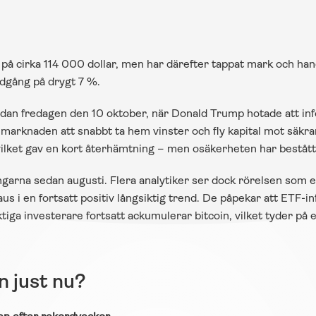
 på cirka 114 000 dollar, men har därefter tappat mark och ha
dgång på drygt 7 %.
dan fredagen den 10 oktober, när Donald Trump hotade att infö
ick marknaden att snabbt ta hem vinster och fly kapital mot säkr
vilket gav en kort återhämtning – men osäkerheten har beståt
garna sedan augusti. Flera analytiker ser dock rörelsen som e
 i en fortsatt positiv långsiktig trend. De påpekar att ETF-infl
iga investerare fortsatt ackumulerar bitcoin, vilket tyder på e
 just nu?