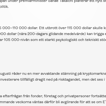
apan under premiärminister Sanae Takaichi planerar ett nytt st
litik.
5 000–110 000 dollar. Ett utbrott över 115 000 dollar skulle 
000 dollar (nära 200-dagars glidande medelvärde) kan trigga e
ar 105 000-nivån som ett starkt psykologiskt och tekniskt st
augusti råder nu en mer avvaktande stämning på kryptomarknad
 investerare tillfälligt dragit ned på risktagandet, men det ses 
la efterfrågan från fonder, företag och privatpersoner fortsätte
ommande veckorna väntas därför bli avgörande för att se om ETF