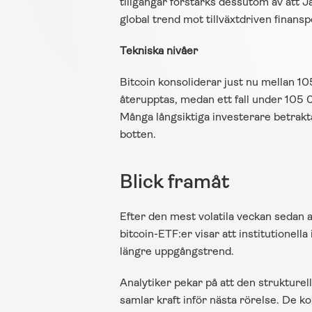
tillgångar förstärks dessutom av att J
global trend mot tillväxtdriven finanspo
Tekniska nivåer
Bitcoin konsoliderar just nu mellan 10
återupptas, medan ett fall under 105 
Många långsiktiga investerare betrakt
botten.
Blick framåt
Efter den mest volatila veckan sedan 
bitcoin-ETF:er visar att institutionella
längre uppgångstrend.
Analytiker pekar på att den strukturel
samlar kraft inför nästa rörelse. De k