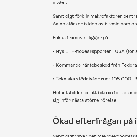
nivåer.
Samtidigt förblir makrofaktorer central
Asien stärker bilden av bitcoin som en
Fokus framöver ligger på: 
• Nya ETF-flödesrapporter i USA (för at
• Kommande räntebesked från Federal 
• Tekniska stödnivåer runt 105 000 
Helhetsbilden är att bitcoin fortfaran
sig inför nästa större rörelse.
Ökad efterfrågan på 
Samtidigt växer det makroekonomiska n