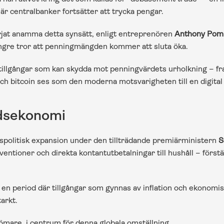
 när centralbanker fortsätter att trycka pengar.
börjat anamma detta synsätt, enligt entreprenören 
Anthony Pom
ängre tror att penningmängden kommer att sluta öka.
ör tillgångar som kan skydda mot penningvärdets urholkning – fra
r och bitcoin ses som den moderna motsvarigheten till en digita
ldsekonomi
anspolitisk expansion under den tillträdande premiärministern 
S
ventioner och direkta kontantutbetalningar till hushåll – förs
n period där tillgångar som gynnas av inflation och ekonomis
arkt.
dömare, i centrum för denna globala omställning.