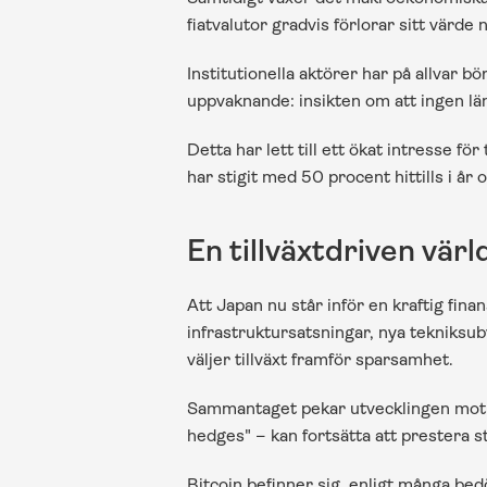
fiatvalutor gradvis förlorar sitt värde
Institutionella aktörer har på allvar 
uppvaknande: insikten om att ingen l
Detta har lett till ett ökat intresse f
har stigit med 50 procent hittills i å
En tillväxtdriven vär
Att Japan nu står inför en kraftig fin
infrastruktursatsningar, nya tekniksub
väljer tillväxt framför sparsamhet.
Sammantaget pekar utvecklingen mot e
hedges" – kan fortsätta att prestera st
Bitcoin befinner sig, enligt många be