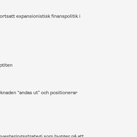
tsatt expansionistisk finanspolitik i 
titen 
rknaden “andas ut” och positionerar 
nvesteringsstrategi som bygger på att 