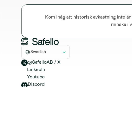
Kom ihåg att historisk avkastning inte är
minska i v
Select Language
Swedish
@SafelloAB / X 
LinkedIn
Youtube
Discord