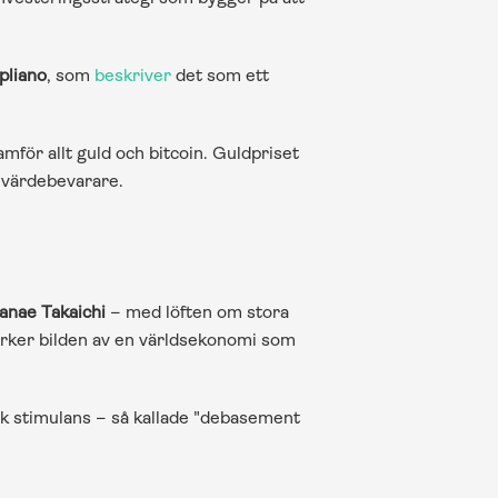
pliano
, som 
beskriver
 det som ett 
mför allt guld och bitcoin. Guldpriset 
l värdebevarare.
anae Takaichi
 – med löften om stora 
tärker bilden av en världsekonomi som 
k stimulans – så kallade "debasement 