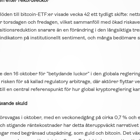
löden efter rekordveckor
öden till bitcoin-ETF:er visade vecka 42 ett tydligt skifte: nett
er torsdagen och fredagen, vilket sammanföll med ökad riskaver
ositionsreduktion snarare än en förändring i den långsiktiga tr
a indikatorn på institutionellt sentiment, och många bedömare s
e den 16 oktober för ”betydande luckor” i den globala reglering
isken för så kallad regulatory arbitrage, där aktörer flyttar v
ill en central referenspunkt för hur global kryptoreglering ka
äxande skuld
försvagas i oktober, med en veckonedgång på cirka 0,7 % och en
h stigande räntekostnader har detta återuppväckt narrativet 
ångar med begränsad utspädning, som guld och bitcoin. Det väx