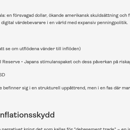
a: en försvagad dollar, ökande amerikansk skuldsättning och for
 digital värdebevarare i en värld med expansiv penningpolitik.
t se om utflödena vänder till inflöden) 
Reserve • Japans stimulanspaket och dess påverkan på riskap
USD
de befinner sig i en strukturell uppåttrend, men i en fas där ma
inflationsskydd
arrativet kring det som kallas för "debasement trade" – en i