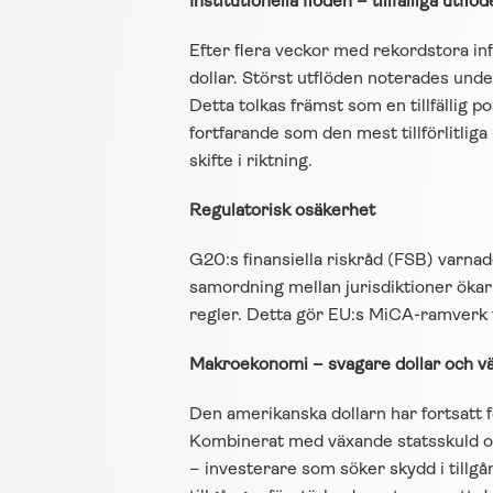
Institutionella flöden – tillfälliga utf
Efter flera veckor med rekordstora infl
dollar. Störst utflöden noterades und
Detta tolkas främst som en tillfällig p
fortfarande som den mest tillförlitlig
skifte i riktning.
Regulatorisk osäkerhet
G20:s finansiella riskråd (FSB) varnad
samordning mellan jurisdiktioner ökar r
regler. Detta gör EU:s MiCA-ramverk t
Makroekonomi – svagare dollar och v
Den amerikanska dollarn har fortsatt 
Kombinerat med växande statsskuld oc
– investerare som söker skydd i tillg