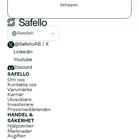
beloppet.
Select Language
Swedish
@SafelloAB / X 
LinkedIn
Youtube
Discord
SAFELLO
Om oss
Kontakta oss
Varumärke
Karriär
Utvecklare
Investerare
Pressmeddelanden
HANDEL & 
SÄKERHET
Hjälpcenter
Marknader
Avgifter