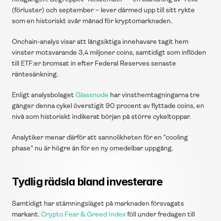
(förluster) och september – lever därmed upp till sitt rykte 
som en historiskt svår månad för kryptomarknaden.
Onchain-analys visar att långsiktiga innehavare tagit hem 
vinster motsvarande 3,4 miljoner coins, samtidigt som inflöden 
till ETF:er bromsat in efter Federal Reserves senaste 
räntesänkning.
Enligt analysbolaget 
Glassnode
 har vinsthemtagningarna tre 
gånger denna cykel överstigit 90 procent av flyttade coins, en 
nivå som historiskt indikerat början på större cykeltoppar.
Analytiker menar därför att sannolikheten för en "cooling 
phase" nu är högre än för en ny omedelbar uppgång.
Tydlig rädsla bland investerare
Samtidigt har stämningsläget på marknaden försvagats 
markant. 
Crypto Fear & Greed Index
 föll under fredagen till 