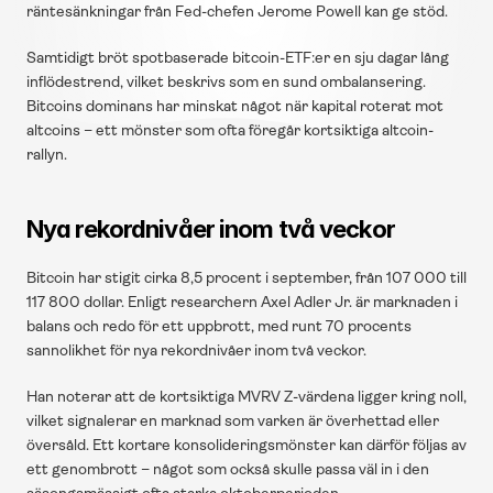
räntesänkningar från Fed-chefen Jerome Powell kan ge stöd.
Samtidigt bröt spotbaserade bitcoin-ETF:er en sju dagar lång 
inflödestrend, vilket beskrivs som en sund ombalansering. 
Bitcoins dominans har minskat något när kapital roterat mot 
altcoins – ett mönster som ofta föregår kortsiktiga altcoin-
rallyn.
Nya rekordnivåer inom två veckor
Bitcoin har stigit cirka 8,5 procent i september, från 107 000 till 
117 800 dollar. Enligt researchern Axel Adler Jr. är marknaden i 
balans och redo för ett uppbrott, med runt 70 procents 
sannolikhet för nya rekordnivåer inom två veckor.
Han noterar att de kortsiktiga MVRV Z-värdena ligger kring noll, 
vilket signalerar en marknad som varken är överhettad eller 
översåld. Ett kortare konsolideringsmönster kan därför följas av 
ett genombrott – något som också skulle passa väl in i den 