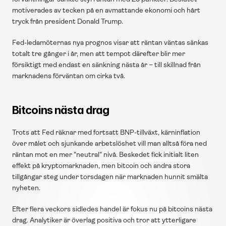
motiverades av tecken på en avmattande ekonomi och hårt 
tryck från president Donald Trump.
Fed-ledamöternas nya prognos visar att räntan väntas sänkas 
totalt tre gånger i år, men att tempot därefter blir mer 
försiktigt med endast en sänkning nästa år – till skillnad från 
marknadens förväntan om cirka två.
Bitcoins nästa drag
Trots att Fed räknar med fortsatt BNP-tillväxt, kärninflation 
över målet och sjunkande arbetslöshet vill man alltså föra ned 
räntan mot en mer "neutral" nivå. Beskedet fick initialt liten 
effekt på kryptomarknaden, men bitcoin och andra stora 
tillgångar steg under torsdagen när marknaden hunnit smälta 
nyheten.
Efter flera veckors sidledes handel är fokus nu på bitcoins nästa 
drag. Analytiker är överlag positiva och tror att ytterligare 