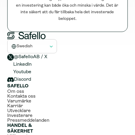
en investering kan både öka och minska i värde. Det är 
inte säkert att du får tillbaka hela det investerade 
beloppet.
Select Language
Swedish
@SafelloAB / X 
LinkedIn
Youtube
Discord
SAFELLO
Om oss
Kontakta oss
Varumärke
Karriär
Utvecklare
Investerare
Pressmeddelanden
HANDEL & 
SÄKERHET