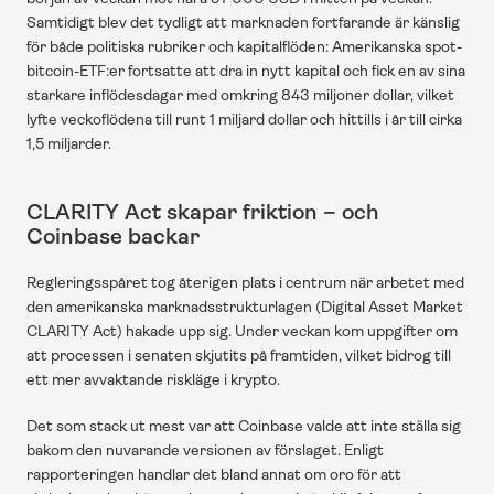
Samtidigt blev det tydligt att marknaden fortfarande är känslig 
för både politiska rubriker och kapitalflöden: Amerikanska spot-
bitcoin-ETF:er fortsatte att dra in nytt kapital och fick en av sina 
starkare inflödesdagar med omkring 843 miljoner dollar, vilket 
lyfte veckoflödena till runt 1 miljard dollar och hittills i år till cirka 
1,5 miljarder. 
CLARITY Act skapar friktion – och 
Coinbase backar
Regleringsspåret tog återigen plats i centrum när arbetet med 
den amerikanska marknadsstrukturlagen (Digital Asset Market 
CLARITY Act) hakade upp sig. Under veckan kom uppgifter om 
att processen i senaten skjutits på framtiden, vilket bidrog till 
ett mer avvaktande riskläge i krypto. 
Det som stack ut mest var att Coinbase valde att inte ställa sig 
bakom den nuvarande versionen av förslaget. Enligt 
rapporteringen handlar det bland annat om oro för att 