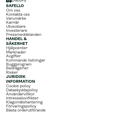
Discord
SAFELLO
Om oss
Kontakta oss
Varumärke
Karriär
Utvecklare
Investerare
Pressmeddelanden
HANDEL & 
SÄKERHET
Hjälpcenter
Marknader
Avgifter
Kommande listningar
Buggprogram
Bedrägerier
Risker
JURIDISK 
INFORMATION
Cookie policy
Dataskyddspolicy
Användarvillkor
Intressekonflikter
Klagomålshantering
Förvaringspolicy
Bästa orderutförande