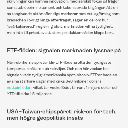
skrivningar kan hämma innovation, med särskilt fokus på frågor 
som stablecoin-incitament och tokeniserade tillgångar. Att en 
så tongivande aktör offentligt markerar mot ett lagförslag som 
branschen i övrigt länge efterfrågat, säger en del om hur 
“svårkalibrerad” reglering blivit: marknaden vill ha tydlighet, 
men inte till priset av att stora produktområden klipps bort.
ETF-flöden: signalen marknaden lyssnar på
När rubrikerna spretar blir ETF-flödena ofta den tydligaste 
temperaturmätaren på riskviljan. Och den här veckan har 
signalen varit tydlig: amerikanska spot-bitcoin-ETF:er hade en 
av sina starkare dagar med cirka 843 miljoner dollar i 
nettoinflöden
, vilket tar veckoflödet till runt 1 miljard dollar och 
YTD till cirka 1,5 miljarder.
USA–Taiwan-chipspåret: risk-on för tech, 
men högre geopolitisk insats