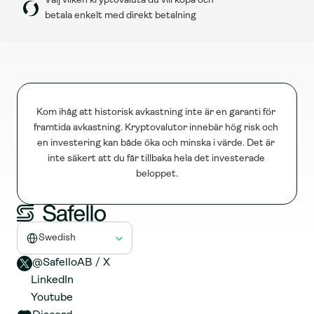
Välj vilken kryptovaluta du vill köpa och 
betala enkelt med direkt betalning
Kom ihåg att historisk avkastning inte är en garanti för 
framtida avkastning. Kryptovalutor innebär hög risk och 
en investering kan både öka och minska i värde. Det är 
inte säkert att du får tillbaka hela det investerade 
beloppet.
Select Language
Swedish
@SafelloAB / X 
LinkedIn
Youtube