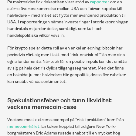
På makrosidan fick riskaptiten visst stöd av 
rapporter
 om en 
större överenskommelse mellan USA och Taiwan kopplad till 
halvledare – med målet att flytta mer avancerad produktion till 
USA. I rapporteringen nämns investeringar i storleksordningen 
hundratals miljarder dollar, samtidigt som tull- och 
handelspolitiska villkor vävs in. 
För krypto spelar detta roll av en enkel anledning: bitcoin har 
periodvis rört sig mer i takt med “risk-on/risk-off” än med sina 
egna fundamenta. När tech får en positiv impuls kan det smitta 
av sig på hela det riskfyllda tillgångssegmentet. Men det finns 
en baksida: ju mer halvledare blir geopolitik, desto fler rubriker 
kan snabbt vända sentimentet.
Spekulationsfeber och tunn likviditet: 
veckans memecoin-case
Veckans mest extrema exempel på “risk i praktiken” kom från 
memecoin-hållet
. En token kopplad till tidigare New York-
borgmästaren Eric Adams rusade snabbt till en mycket hög 