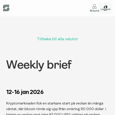
Logga in
Bli kund
Tillbaka till alla valutor
Weekly brief
12-16 jan 2026
Kryptomarknaden fick en starkare start på veckan än många 
väntat, där bitcoin rörde sig upp ifrån omkring 90 000 dollar  i 
början av veckan mot nära 97 000 USD i mitten på veckan. 