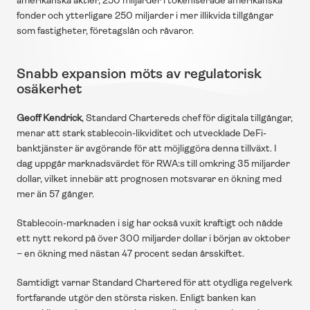
amerikanska aktier, 250 miljarder i tokeniserade amerikanska 
fonder och ytterligare 250 miljarder i mer illikvida tillgångar 
som fastigheter, företagslån och råvaror.
Snabb expansion möts av regulatorisk 
osäkerhet
Geoff Kendrick
, Standard Chartereds chef för digitala tillgångar, 
menar att stark stablecoin-likviditet och utvecklade DeFi-
banktjänster är avgörande för att möjliggöra denna tillväxt. I 
dag uppgår marknadsvärdet för RWA:s till omkring 35 miljarder 
dollar, vilket innebär att prognosen motsvarar en ökning med 
mer än 57 gånger.
Stablecoin-marknaden i sig har också vuxit kraftigt och nådde 
ett nytt rekord på över 300 miljarder dollar i början av oktober 
– en ökning med nästan 47 procent sedan årsskiftet.
Samtidigt varnar Standard Chartered för att otydliga regelverk 
fortfarande utgör den största risken. Enligt banken kan 