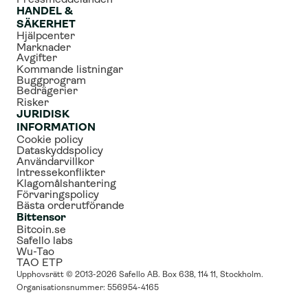
Pressmeddelanden
HANDEL & 
SÄKERHET
Hjälpcenter
Marknader
Avgifter
Kommande listningar
Buggprogram
Bedrägerier
Risker
JURIDISK 
INFORMATION
Cookie policy
Dataskyddspolicy
Användarvillkor
Intressekonflikter
Klagomålshantering
Förvaringspolicy
Bästa orderutförande
Bittensor
Bitcoin.se
Safello labs
Wu-Tao
TAO ETP
Upphovsrätt © 2013-2026 Safello AB. Box 638, 114 11, Stockholm. 
Organisationsnummer: 556954-4165