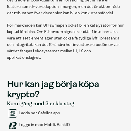
det tredje är post-quantum en försäkring: det är inte en 
feature som driver adoption i morgon, men det är ett område 
där robusthet över decennier kan bli en konkurrensfördel. 
För marknaden kan Strawmapen också bli en katalysator för hur 
kapital fördelas. Om Ethereum signalerar att L1 inte bara ska 
vara ett settlementlager utan också få tydliga lyft i prestanda 
och integritet, kan det förändra hur investerare bedömer var 
värdet fångas i ekosystemet mellan L1, L2 och 
applikationslagret.
Hur kan jag börja köpa 
krypto?
Kom igång med 3 enkla steg
Ladda ner Safellos app
Logga in med Mobilt BankID