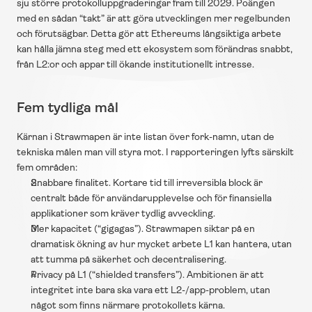
sju större protokolluppgraderingar fram till 2029. Poängen 
med en sådan “takt” är att göra utvecklingen mer regelbunden 
och förutsägbar. Detta gör att Ethereums långsiktiga arbete 
kan hålla jämna steg med ett ekosystem som förändras snabbt, 
från L2:or och appar till ökande institutionellt intresse.
Fem tydliga mål
Kärnan i Strawmapen är inte listan över fork-namn, utan de 
tekniska målen man vill styra mot. I rapporteringen lyfts särskilt 
fem områden:
Snabbare finalitet. Kortare tid till irreversibla block är 
centralt både för användarupplevelse och för finansiella 
applikationer som kräver tydlig avveckling. 
Mer kapacitet (“gigagas”). Strawmapen siktar på en 
dramatisk ökning av hur mycket arbete L1 kan hantera, utan 
att tumma på säkerhet och decentralisering. 
Privacy på L1 (“shielded transfers”). Ambitionen är att 
integritet inte bara ska vara ett L2-/app-problem, utan 
något som finns närmare protokollets kärna. 