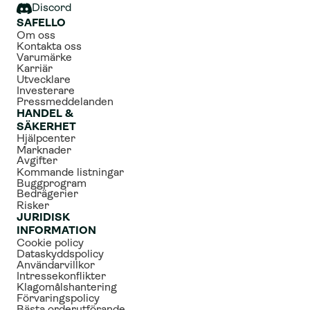
Discord
SAFELLO
Om oss
Kontakta oss
Varumärke
Karriär
Utvecklare
Investerare
Pressmeddelanden
HANDEL & 
SÄKERHET
Hjälpcenter
Marknader
Avgifter
Kommande listningar
Buggprogram
Bedrägerier
Risker
JURIDISK 
INFORMATION
Cookie policy
Dataskyddspolicy
Användarvillkor
Intressekonflikter
Klagomålshantering
Förvaringspolicy