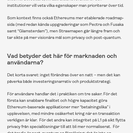
institutioner vill veta vilka egenskaper man prioriterar över tid.
Som kontext finns också Ethereums mer etablerade roadmap-
sida (med redan kända uppgraderingar som Pectra och Fusaka 
samt “Glamsterdam”), men Strawmapen går längre fram och 
tar sikte på mer visionära mål som privacy och post-quantum. 
Vad betyder det här för marknaden och 
användarna?
Det korta svaret: inget förändras över en natt – men det kan 
påverka både investeringsnarrativ och produktstrategi.
För användare handlar det i praktiken om tre saker. För det 
första kan snabbare finalitet och högre kapacitet göra 
Ethereum-baserade applikationer mer “betalningslika” i 
upplevelsen, med mindre osäkerhet kring när en transaktion 
verkligen är klar.  För det andra kan integritet på L1 på sikt flytta 
privacy från speciallösningar till att bli mer normaliserat.  För 