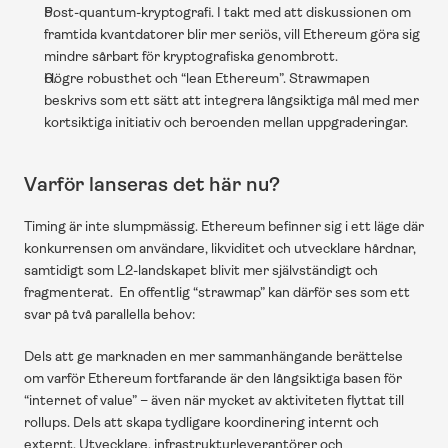
Post-quantum-kryptografi. I takt med att diskussionen om 
framtida kvantdatorer blir mer seriös, vill Ethereum göra sig 
mindre sårbart för kryptografiska genombrott. 
Högre robusthet och “lean Ethereum”. Strawmapen 
beskrivs som ett sätt att integrera långsiktiga mål med mer 
kortsiktiga initiativ och beroenden mellan uppgraderingar. 
Varför lanseras det här nu?
Timing är inte slumpmässig. Ethereum befinner sig i ett läge där 
konkurrensen om användare, likviditet och utvecklare hårdnar, 
samtidigt som L2-landskapet blivit mer självständigt och 
fragmenterat.  En offentlig “strawmap” kan därför ses som ett 
svar på två parallella behov:
Dels att ge marknaden en mer sammanhängande berättelse 
om varför Ethereum fortfarande är den långsiktiga basen för 
“internet of value” – även när mycket av aktiviteten flyttat till 
rollups. Dels att skapa tydligare koordinering internt och 
externt. Utvecklare, infrastrukturleverantörer och 