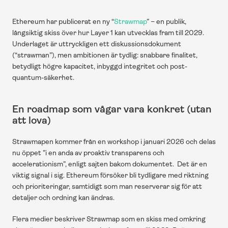
Ethereum har publicerat en ny “
Strawmap
” – en publik, 
långsiktig skiss över hur Layer 1 kan utvecklas fram till 2029. 
Underlaget är uttryckligen ett diskussionsdokument 
(“strawman”), men ambitionen är tydlig: snabbare finalitet, 
betydligt högre kapacitet, inbyggd integritet och post-
quantum-säkerhet. 
En roadmap som vågar vara konkret (utan 
att lova)
Strawmapen kommer från en workshop i januari 2026 och delas 
nu öppet ”i en anda av proaktiv transparens och 
accelerationism”, enligt sajten bakom dokumentet.  Det är en 
viktig signal i sig. Ethereum försöker bli tydligare med riktning 
och prioriteringar, samtidigt som man reserverar sig för att 
detaljer och ordning kan ändras.
Flera medier beskriver Strawmap som en skiss med omkring 