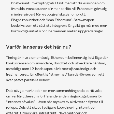
Post-quantum-kryptografi. I takt med att diskussionen om 
framtida kvantdatorer blir mer seriös, vill Ethereum göra sig 
mindre sårbart för kryptografiska genombrott. 
Högre robusthet och “lean Ethereum”. Strawmapen 
beskrivs som ett sätt att integrera långsiktiga mål med mer 
kortsiktiga initiativ och beroenden mellan uppgraderingar. 
Varför lanseras det här nu?
Timing är inte slumpmässig. Ethereum befinner sig i ett läge där 
konkurrensen om användare, likviditet och utvecklare hårdnar, 
samtidigt som L2-landskapet blivit mer självständigt och 
fragmenterat.  En offentlig “strawmap” kan därför ses som ett 
svar på två parallella behov:
Dels att ge marknaden en mer sammanhängande berättelse 
om varför Ethereum fortfarande är den långsiktiga basen för 
“internet of value” – även när mycket av aktiviteten flyttat till 
rollups. Dels att skapa tydligare koordinering internt och 
externt. Utvecklare, infrastrukturleverantörer och 