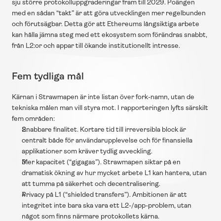
sju större protokolluppgraderingar fram till 2029. Poängen 
med en sådan “takt” är att göra utvecklingen mer regelbunden 
och förutsägbar. Detta gör att Ethereums långsiktiga arbete 
kan hålla jämna steg med ett ekosystem som förändras snabbt, 
från L2:or och appar till ökande institutionellt intresse.
Fem tydliga mål
Kärnan i Strawmapen är inte listan över fork-namn, utan de 
tekniska målen man vill styra mot. I rapporteringen lyfts särskilt 
fem områden:
Snabbare finalitet. Kortare tid till irreversibla block är 
centralt både för användarupplevelse och för finansiella 
applikationer som kräver tydlig avveckling. 
Mer kapacitet (“gigagas”). Strawmapen siktar på en 
dramatisk ökning av hur mycket arbete L1 kan hantera, utan 
att tumma på säkerhet och decentralisering. 
Privacy på L1 (“shielded transfers”). Ambitionen är att 
integritet inte bara ska vara ett L2-/app-problem, utan 
något som finns närmare protokollets kärna. 