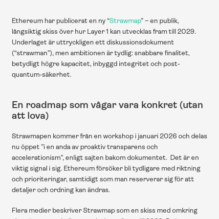
Ethereum har publicerat en ny “
Strawmap
” – en publik, 
långsiktig skiss över hur Layer 1 kan utvecklas fram till 2029. 
Underlaget är uttryckligen ett diskussionsdokument 
(“strawman”), men ambitionen är tydlig: snabbare finalitet, 
betydligt högre kapacitet, inbyggd integritet och post-
quantum-säkerhet. 
En roadmap som vågar vara konkret (utan 
att lova)
Strawmapen kommer från en workshop i januari 2026 och delas 
nu öppet ”i en anda av proaktiv transparens och 
accelerationism”, enligt sajten bakom dokumentet.  Det är en 
viktig signal i sig. Ethereum försöker bli tydligare med riktning 
och prioriteringar, samtidigt som man reserverar sig för att 
detaljer och ordning kan ändras.
Flera medier beskriver Strawmap som en skiss med omkring 