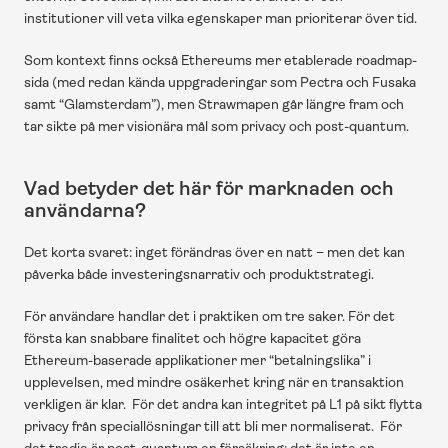
institutioner vill veta vilka egenskaper man prioriterar över tid.
Som kontext finns också Ethereums mer etablerade roadmap-
sida (med redan kända uppgraderingar som Pectra och Fusaka 
samt “Glamsterdam”), men Strawmapen går längre fram och 
tar sikte på mer visionära mål som privacy och post-quantum. 
Vad betyder det här för marknaden och 
användarna?
Det korta svaret: inget förändras över en natt – men det kan 
påverka både investeringsnarrativ och produktstrategi.
För användare handlar det i praktiken om tre saker. För det 
första kan snabbare finalitet och högre kapacitet göra 
Ethereum-baserade applikationer mer “betalningslika” i 
upplevelsen, med mindre osäkerhet kring när en transaktion 
verkligen är klar.  För det andra kan integritet på L1 på sikt flytta 
privacy från speciallösningar till att bli mer normaliserat.  För 