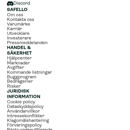
Discord
SAFELLO
Om oss
Kontakta oss
Varumärke
Karriär
Utvecklare
Investerare
Pressmeddelanden
HANDEL & 
SÄKERHET
Hjälpcenter
Marknader
Avgifter
Kommande listningar
Buggprogram
Bedrägerier
Risker
JURIDISK 
INFORMATION
Cookie policy
Dataskyddspolicy
Användarvillkor
Intressekonflikter
Klagomålshantering
Förvaringspolicy