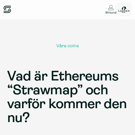
Logga in
Bli kund
Våra coins
Vad är Ethereums 
“Strawmap” och 
varför kommer den 
nu?