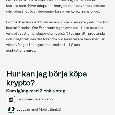
det tredje är post-quantum en försäkring: det är inte en 
feature som driver adoption i morgon, men det är ett område 
där robusthet över decennier kan bli en konkurrensfördel. 
För marknaden kan Strawmapen också bli en katalysator för hur 
kapital fördelas. Om Ethereum signalerar att L1 inte bara ska 
vara ett settlementlager utan också få tydliga lyft i prestanda 
och integritet, kan det förändra hur investerare bedömer var 
värdet fångas i ekosystemet mellan L1, L2 och 
applikationslagret.
Hur kan jag börja köpa 
krypto?
Kom igång med 3 enkla steg
Ladda ner Safellos app
Logga in med Mobilt BankID