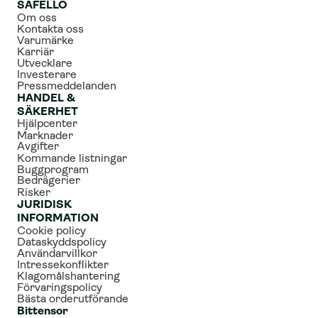
SAFELLO
Om oss
Kontakta oss
Varumärke
Karriär
Utvecklare
Investerare
Pressmeddelanden
HANDEL & 
SÄKERHET
Hjälpcenter
Marknader
Avgifter
Kommande listningar
Buggprogram
Bedrägerier
Risker
JURIDISK 
INFORMATION
Cookie policy
Dataskyddspolicy
Användarvillkor
Intressekonflikter
Klagomålshantering
Förvaringspolicy
Bästa orderutförande
Bittensor