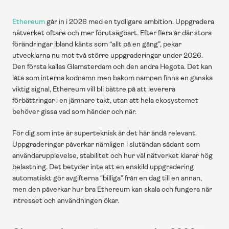
Ethereum
 går in i 2026 med en tydligare ambition. Uppgradera 
nätverket oftare och mer förutsägbart. Efter flera år där stora 
förändringar ibland känts som “allt på en gång”, pekar 
utvecklarna nu mot två större uppgraderingar under 2026. 
Den första kallas Glamsterdam och den andra Hegota. Det kan 
låta som interna kodnamn men bakom namnen finns en ganska 
viktig signal, Ethereum vill bli bättre på att leverera 
förbättringar i en jämnare takt, utan att hela ekosystemet 
behöver gissa vad som händer och när.
För dig som inte är superteknisk är det här ändå relevant. 
Uppgraderingar påverkar nämligen i slutändan sådant som 
användarupplevelse, stabilitet och hur väl nätverket klarar hög 
belastning. Det betyder inte att en enskild uppgradering 
automatiskt gör avgifterna “billiga” från en dag till en annan, 
men den påverkar hur bra Ethereum kan skala och fungera när 
intresset och användningen ökar.