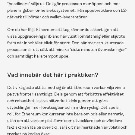
“headliners” väljs ut. Det gör processen mer öppen och mer 
planeringsbar för hela ekosystemet, från apputvecklare och L2-
nätverk till börser och wallet-leverantörer.
Om du har följt Ethereum ett tag känner du säkert igen att 
vissa uppgraderingar ibland har vuxit i omfattning eller skjutits 
fram när innehållet blivit för stort. Den här mer strukturerade 
processen är ett sätt att minska “sista minuten överaskningar¨ 
och samtidigt hålla tempot uppe.
Vad innebär det här i praktiken?
Det viktigaste att ta med sig är att Ethereum verkar vilja vinna 
på två fronter samtidigt. Dels genom att förbättra effektivitet 
och robusthet i själva nätverket, dels genom att göra 
utvecklingen mer förutsägbar och mindre ryckig. Det spelar 
roll, för Ethereum konkurrerar inte bara om pris eller narrativ, 
utan om att vara en plattform som utvecklare och användare 
faktiskt kan lita på över tid , särskilt när marknaden är volatil och 
trycket på kedjan ökar.