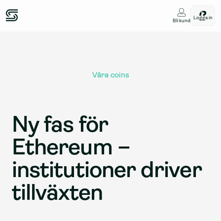
Logga in
Bli kund
Våra coins
Ny fas för 
Ethereum – 
institutioner driver 
tillväxten