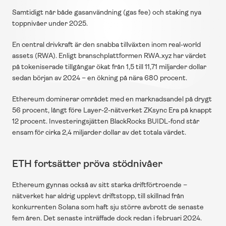
Samtidigt når både gasanvändning (gas fee) och staking nya 
toppnivåer under 2025.
En central drivkraft är den snabba tillväxten inom real-world 
assets (RWA). Enligt branschplattformen RWA.xyz har värdet 
på tokeniserade tillgångar ökat från 1,5 till 11,71 miljarder dollar 
sedan början av 2024 – en ökning på nära 680 procent.
Ethereum dominerar området med en marknadsandel på drygt 
56 procent, långt före Layer-2-nätverket ZKsync Era på knappt 
12 procent. Investeringsjätten BlackRocks BUIDL-fond står 
ensam för cirka 2,4 miljarder dollar av det totala värdet.
ETH fortsätter pröva stödnivåer
Ethereum gynnas också av sitt starka driftförtroende – 
nätverket har aldrig upplevt driftstopp, till skillnad från 
konkurrenten Solana som haft sju större avbrott de senaste 
fem åren. Det senaste inträffade dock redan i februari 2024.