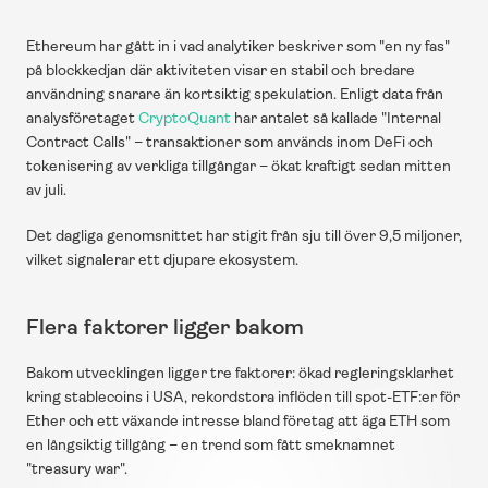
Ethereum har gått in i vad analytiker beskriver som "en ny fas" 
på blockkedjan där aktiviteten visar en stabil och bredare 
användning snarare än kortsiktig spekulation. Enligt data från 
analysföretaget 
CryptoQuant
 har antalet så kallade "Internal 
Contract Calls" – transaktioner som används inom DeFi och 
tokenisering av verkliga tillgångar – ökat kraftigt sedan mitten 
av juli.
Det dagliga genomsnittet har stigit från sju till över 9,5 miljoner, 
vilket signalerar ett djupare ekosystem.
Flera faktorer ligger bakom
Bakom utvecklingen ligger tre faktorer: ökad regleringsklarhet 
kring stablecoins i USA, rekordstora inflöden till spot-ETF:er för 
Ether och ett växande intresse bland företag att äga ETH som 
en långsiktig tillgång – en trend som fått smeknamnet 
"treasury war".