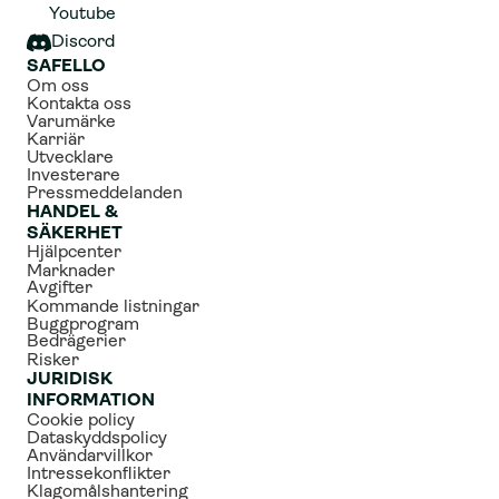
Youtube
Discord
SAFELLO
Om oss
Kontakta oss
Varumärke
Karriär
Utvecklare
Investerare
Pressmeddelanden
HANDEL & 
SÄKERHET
Hjälpcenter
Marknader
Avgifter
Kommande listningar
Buggprogram
Bedrägerier
Risker
JURIDISK 
INFORMATION
Cookie policy
Dataskyddspolicy
Användarvillkor
Intressekonflikter
Klagomålshantering