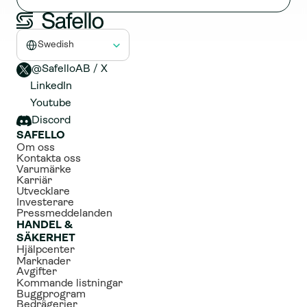
Select Language
Swedish
@SafelloAB / X 
LinkedIn
Youtube
Discord
SAFELLO
Om oss
Kontakta oss
Varumärke
Karriär
Utvecklare
Investerare
Pressmeddelanden
HANDEL & 
SÄKERHET
Hjälpcenter
Marknader
Avgifter
Kommande listningar
Buggprogram
Bedrägerier