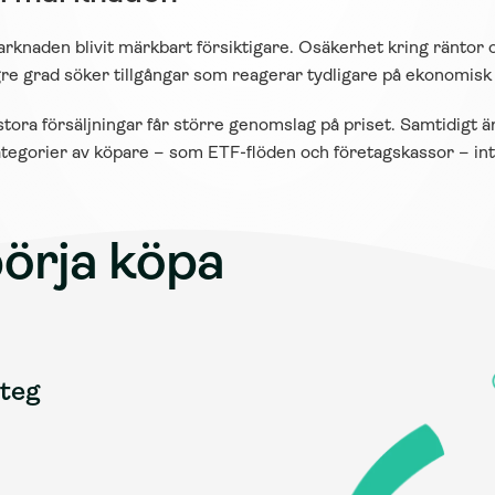
knaden blivit märkbart försiktigare. Osäkerhet kring räntor 
ögre grad söker tillgångar som reagerar tydligare på ekonomisk 
tora försäljningar får större genomslag på priset. Samtidigt 
ategorier av köpare – som ETF-flöden och företagskassor – inte
örja köpa 
steg