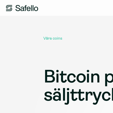
Våra coins
Bitcoin 
säljttryc