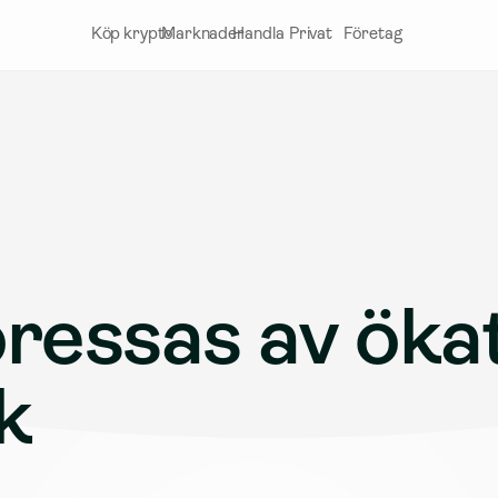
Köp krypto
Marknader
Handla
Privat
Företag
pressas av ökat
k