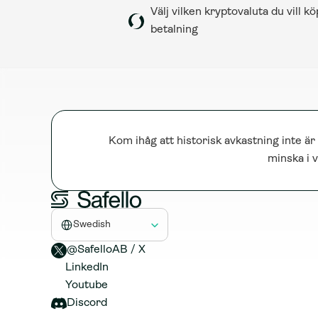
Välj vilken kryptovaluta du vill k
betalning
Kom ihåg att historisk avkastning inte är
minska i v
Select Language
Swedish
@SafelloAB / X 
LinkedIn
Youtube
Discord