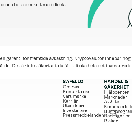
öpa och betala enkelt med direkt 
 en garanti för framtida avkastning. Kryptovalutor innebär hög 
ärde. Det är inte säkert att du får tillbaka hela det investerad
SAFELLO
HANDEL & 
Om oss
SÄKERHET
Kontakta oss
Hjälpcenter
Varumärke
Marknader
Karriär
Avgifter
Utvecklare
Kommande li
Investerare
Buggprogra
Pressmeddelanden
Bedrägerier
Risker