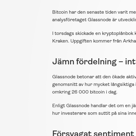
Bitcoin har den senaste tiden varit med
analysföretaget Glassnode är utveckli
I torsdags skickade en kryptoplånbok k
Kraken. Uppgiften kommer från Arkham,
Jämn fördelning – in
Glassnode betonar att den ökade aktiv
genomsnitt av hur mycket långsiktiga inv
omkring 26 000 bitcoin i dag.
Enligt Glassnode handlar det om en jäm
hur investerare som suttit på sina in
Försvagat sentiment