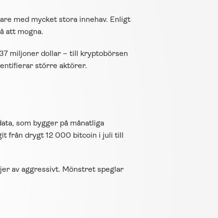
erare med mycket stora innehav. Enligt 
på att mogna.
 miljoner dollar – till kryptobörsen 
ntifierar större aktörer.
data, som bygger på månatliga 
rån drygt 12 000 bitcoin i juli till 
jer av aggressivt. Mönstret speglar 