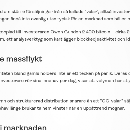
 om större försäljningar från så kallade "valar", alltså invest
ngen ändå inte ovanlig utan typisk för en marknad som håller 
opplad till investeraren Owen Gunden 2 400 bitcoin – cirka 237
 ett analysverktyg som kartlägger blockkedjeaktivitet och ide
te massflykt
iteten bland gamla holders inte är ett tecken på panik. Deras 
esterare rör sina innehav per dag, visar att volymen har stigit f
n och strukturerad distribution snarare än att "OG-valar" säl
nehav länge brukar ta hem vinster när en uppåttrend mognar.
 i marknaden