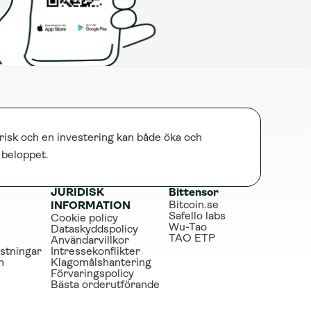
risk och en investering kan både öka och 
e beloppet.
JURIDISK 
Bittensor
Bitcoin.se
INFORMATION
Safello labs
Cookie policy
Wu-Tao
Dataskyddspolicy
TAO ETP
Användarvillkor
stningar
Intressekonflikter
m
Klagomålshantering
Förvaringspolicy
Bästa orderutförande