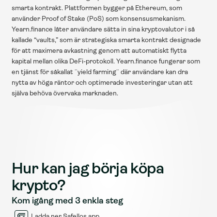
smarta kontrakt. Plattformen bygger på Ethereum, som 
använder Proof of Stake (PoS) som konsensusmekanism. 
Yearn.finance låter användare sätta in sina kryptovalutor i så 
kallade “vaults,” som är strategiska smarta kontrakt designade 
för att maximera avkastning genom att automatiskt flytta 
kapital mellan olika DeFi-protokoll. Yearn.finance fungerar som 
en tjänst för såkallat ¨yield farming¨ där användare kan dra 
nytta av höga räntor och optimerade investeringar utan att 
själva behöva övervaka marknaden.
Hur kan jag börja köpa 
krypto?
Kom igång med 3 enkla steg
Ladda ner Safellos app