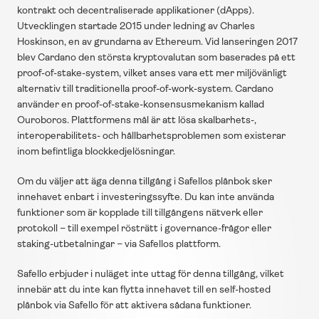
kontrakt och decentraliserade applikationer (dApps). 
Utvecklingen startade 2015 under ledning av Charles 
Hoskinson, en av grundarna av Ethereum. Vid lanseringen 2017 
blev Cardano den största kryptovalutan som baserades på ett 
proof-of-stake-system, vilket anses vara ett mer miljövänligt 
alternativ till traditionella proof-of-work-system. Cardano 
använder en proof-of-stake-konsensusmekanism kallad 
Ouroboros. Plattformens mål är att lösa skalbarhets-, 
interoperabilitets- och hållbarhetsproblemen som existerar 
inom befintliga blockkedjelösningar.
Om du väljer att äga denna tillgång i Safellos plånbok sker 
innehavet enbart i investeringssyfte. Du kan inte använda 
funktioner som är kopplade till tillgångens nätverk eller 
protokoll – till exempel rösträtt i governance-frågor eller 
staking-utbetalningar – via Safellos plattform.
Safello erbjuder i nuläget inte uttag för denna tillgång, vilket 
innebär att du inte kan flytta innehavet till en self-hosted 
plånbok via Safello för att aktivera sådana funktioner.