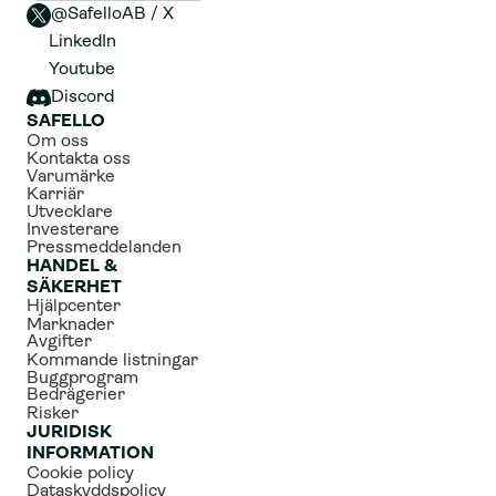
@SafelloAB / X 
LinkedIn
Youtube
Discord
SAFELLO
Om oss
Kontakta oss
Varumärke
Karriär
Utvecklare
Investerare
Pressmeddelanden
HANDEL & 
SÄKERHET
Hjälpcenter
Marknader
Avgifter
Kommande listningar
Buggprogram
Bedrägerier
Risker
JURIDISK 
INFORMATION
Cookie policy
Dataskyddspolicy