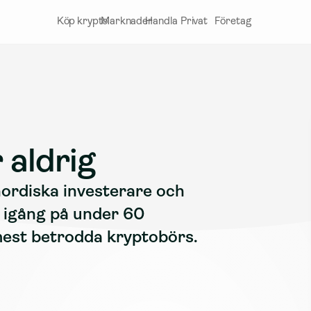
Köp krypto
Marknader
Handla
Privat
Företag
 aldrig
rdiska investerare och 
 igång på under 60 
est betrodda kryptobörs.