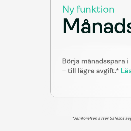
Ny funktion
Månad
Börja månadsspara i 
– till lägre avgift.* 
Lä
*Jämförelsen avser Safellos av