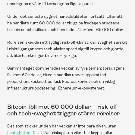
onsdagens nivåer till torsdagens lägsta punkt. 
Under det senaste dygnet har volatiliteten fortsatt. Efter att 
ha handlats runt 60 000 dollar tidigt på fredagen studsade 
bitcoin snabbt tillbaka och handlades åter över 65 000 dollar. 
Rörelsen skedde i ett tydligt risk-off-klimat, där svaghet särskilt 
i risktillgångar som tech-aktier spred sig till krypto och gjorde 
att återhämtningar blev mer ryckiga.
Sammantaget dominerades veckan av fyra teman: torsdagens 
fall mot 60k dollar, bitcoin handlas under uppskattad 
produktionskostnad, politisk Fed-osäkerhet och en viktig 
infrastrukturuppdatering i Ethereum-ekosystemet.
Bitcoin föll mot 60 000 dollar – risk-off 
och tech-svaghet triggar större rörelser
Det som sticker ut den här veckan är inte bara nivån, utan 
hastigheten i fallet.
 När riskaptiten viker blir krypto ofta 