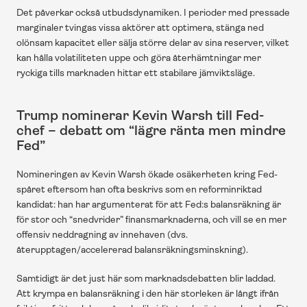
Det påverkar också utbudsdynamiken. I perioder med pressade 
marginaler tvingas vissa aktörer att optimera, stänga ned 
olönsam kapacitet eller sälja större delar av sina reserver, vilket 
kan hålla volatiliteten uppe och göra återhämtningar mer 
ryckiga tills marknaden hittar ett stabilare jämviktsläge.
Trump nominerar Kevin Warsh till Fed-
chef – debatt om “lägre ränta men mindre 
Fed”
Nomineringen av Kevin Warsh ökade osäkerheten kring Fed-
spåret eftersom han ofta beskrivs som en reforminriktad 
kandidat: han har argumenterat för att Fed:s balansräkning är 
för stor och “snedvrider” finansmarknaderna, och vill se en mer 
offensiv neddragning av innehaven (dvs. 
återupptagen/accelererad balansräkningsminskning). 
Samtidigt är det just här som marknadsdebatten blir laddad. 
Att krympa en balansräkning i den här storleken är långt ifrån 