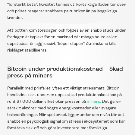
“förstärkt beta”: likviditet tunnas ut, kortsiktiga flöden tar över 
och priset reagerar snabbare på rubriker än på långsiktiga 
trender.
Att botten kom torsdagen och följdes av en snabb studs under 
fredagen är typiskt för en marknad där många hellre säljer 
uppstudsar än aggressivt “köper dippen”, åtminstone tills 
riskläget stabiliseras.  
Bitcoin under produktionskostnad – ökad 
press på miners
Parallellt med prisfallet lyftes ett viktigt stressmått. Bitcoin 
handlades klart under en uppskattad produktionskostnad på 
runt 87 000 dollar, vilket ökar pressen på 
miners.
 Det gäller 
särskilt aktörer med högre energikostnader eller svagare 
balansräkningar. När spotpriset ligger under den nivån blir det 
snabbt en psykologisk signal om stress i ekosystemet som kan 
förstärka risk-off och göra investerare mer försiktiga.