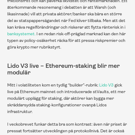
friktionsfritt och kan påverka likviditet och räntemarknaden. Ett 
återkommande resonemang i debatten är att Warsh (och 
likasinnade) vill att privata aktörer/banker ska bära en större 
del av statspappersägandet när Fed kliver tillbaka. Men att det 
kan kräva regelförändringar och riskerar att flytta ränterisk in i 
banksystemet.
 I en redan risk-off-präglad marknad kan den här 
typen av policy-osäkerhet räcka för att pressa riskpremier och 
göra krypto mer rubrikstyrt.  
Lido V3 live – Ethereum-staking blir mer 
modulär
Mitt i volatiliteten kom en tydlig “builder”-rubrik: 
Lido V3
 gick 
live på Ethereum mainnet och introducerade stVaults, ett mer 
modulärt upplägg för staking, där aktörer kan bygga mer 
skräddarsydda staking-konfigurationer ovanpå Lidos 
infrastruktur. 
I veckobrevet funkar detta bra som kontrast: även när priset är 
pressat fortsätter utvecklingen på protokollnivå. Det är också 