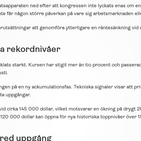
tsapparaten ned efter att kongressen inte lyckats enas om en
inte får någon större påverkan på vare sig arbetsmarknaden el
rutsättningar att genomföra ytterligare en räntesänkning vid s
ya rekordnivåer
lats starkt. Kursen har stigit mer än tio procent och passera
sti.
en på en ny ackumulationsfas. Tekniska signaler visar att priset 
tta uppgångar.
id cirka 145 000 dollar, vilket motsvarar en ökning på drygt 2
20 000 dollar kan öppna för nya historiska toppnivåer över 1
bred uppgång