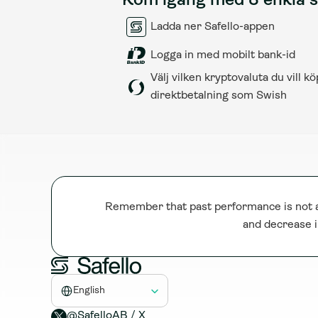
Kom igång med 3 enkla 
Ladda ner Safello-appen
Logga in med mobilt bank-id
Välj vilken kryptovaluta du vill k
direktbetalning som Swish
Remember that past performance is not a 
and decrease i
Select Language
English
@SafelloAB / X 