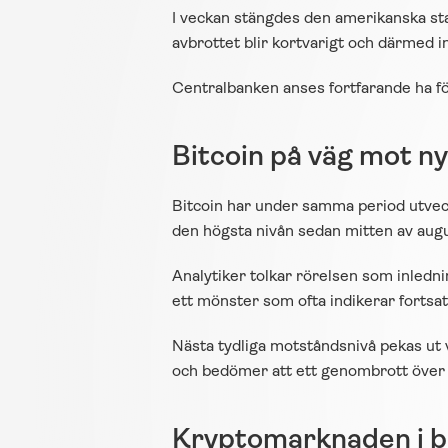
I veckan stängdes den amerikanska sta
avbrottet blir kortvarigt och därmed 
Centralbanken anses fortfarande ha fö
Bitcoin på väg mot n
Bitcoin har under samma period utveck
den högsta nivån sedan mitten av augu
Analytiker tolkar rörelsen som inledning
ett mönster som ofta indikerar fortsa
Nästa tydliga motståndsnivå pekas ut v
och bedömer att ett genombrott över 1
Kryptomarknaden i 