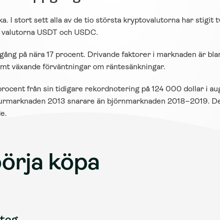
a. I stort sett alla av de tio största kryptovalutorna har stigit
la valutorna USDT och USDC.
ång på nära 17 procent. Drivande faktorer i marknaden är blan
samt växande förväntningar om räntesänkningar.
rocent från sin tidigare rekordnotering på 124 000 dollar i augu
tjurmarknaden 2013 snarare än björnmarknaden 2018–2019. Dett
e.
örja köpa 