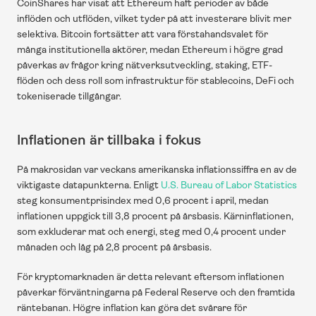
CoinShares har visat att Ethereum haft perioder av både 
inflöden och utflöden, vilket tyder på att investerare blivit mer 
selektiva. Bitcoin fortsätter att vara förstahandsvalet för 
många institutionella aktörer, medan Ethereum i högre grad 
påverkas av frågor kring nätverksutveckling, staking, ETF-
flöden och dess roll som infrastruktur för stablecoins, DeFi och 
tokeniserade tillgångar.
Inflationen är tillbaka i fokus
På makrosidan var veckans amerikanska inflationssiffra en av de 
viktigaste datapunkterna. Enligt 
U.S. Bureau of Labor Statistics
steg konsumentprisindex med 0,6 procent i april, medan 
inflationen uppgick till 3,8 procent på årsbasis. Kärninflationen, 
som exkluderar mat och energi, steg med 0,4 procent under 
månaden och låg på 2,8 procent på årsbasis.
För kryptomarknaden är detta relevant eftersom inflationen 
påverkar förväntningarna på Federal Reserve och den framtida 
räntebanan. Högre inflation kan göra det svårare för 