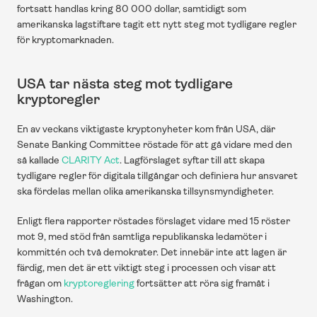
fortsatt handlas kring 80 000 dollar, samtidigt som 
amerikanska lagstiftare tagit ett nytt steg mot tydligare regler 
för kryptomarknaden.
USA tar nästa steg mot tydligare 
kryptoregler
En av veckans viktigaste kryptonyheter kom från USA, där 
Senate Banking Committee röstade för att gå vidare med den 
så kallade 
CLARITY Act
. Lagförslaget syftar till att skapa 
tydligare regler för digitala tillgångar och definiera hur ansvaret 
ska fördelas mellan olika amerikanska tillsynsmyndigheter.
Enligt flera rapporter röstades förslaget vidare med 15 röster 
mot 9, med stöd från samtliga republikanska ledamöter i 
kommittén och två demokrater. Det innebär inte att lagen är 
färdig, men det är ett viktigt steg i processen och visar att 
frågan om 
kryptoreglering
 fortsätter att röra sig framåt i 
Washington. 