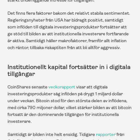
starkt underliggande intresse för tillgången.
Det finns flera faktorer bakom det relativt stabila sentimentet. 
Regleringsnyheter från USA har bidragit positivt, samtidigt 
som inflöden till digitala investeringsprodukter fortsätter att 
ge stöd till bilden av att institutionella investerare fortfarande 
är aktiva. Samtidigt håller makrofaktorer, framför allt inflation 
och räntor, tillbaka riskaptiten från att bli alltför aggressiv.
Institutionellt kapital fortsätter in i digitala 
tillgångar
CoinShares senaste 
veckorapport
 visar att digitala 
investeringsprodukter såg inflöden på drygt 1 miljard dollar 
under veckan. Bitcoin stod för den största delen av inflödena, 
med cirka 790 miljoner dollar, vilket stärker bilden av att bitcoin 
fortsatt är den dominerande tillgången för institutionella 
investerare.
Samtidigt är bilden inte helt ensidig. Tidigare 
rapporter
 från 