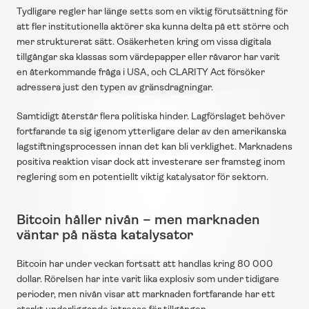
Tydligare regler har länge setts som en viktig förutsättning för 
att fler institutionella aktörer ska kunna delta på ett större och 
mer strukturerat sätt. Osäkerheten kring om vissa digitala 
tillgångar ska klassas som värdepapper eller råvaror har varit 
en återkommande fråga i USA, och CLARITY Act försöker 
adressera just den typen av gränsdragningar.
Samtidigt återstår flera politiska hinder. Lagförslaget behöver 
fortfarande ta sig igenom ytterligare delar av den amerikanska 
lagstiftningsprocessen innan det kan bli verklighet. Marknadens 
positiva reaktion visar dock att investerare ser framsteg inom 
reglering som en potentiellt viktig katalysator för sektorn.
Bitcoin håller nivån – men marknaden 
väntar på nästa katalysator
Bitcoin har under veckan fortsatt att handlas kring 80 000 
dollar. Rörelsen har inte varit lika explosiv som under tidigare 
perioder, men nivån visar att marknaden fortfarande har ett 