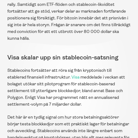
rally. Samtidigt som ETF-flöden och stablecoin-likviditet 
fortsätter att ge stöd, verkar delar av marknaden fortfarande 
positionera sig försiktigt. För bitcoin innebär det att prisnivån i 
sig inte är hela storyn. Frågan är snarare om det finns tillräckligt 
med conviction för att ett utbrott över 80 000 dollar ska 
kunna hålla.
Visa skalar upp sin stablecoin-satsning
Stablecoins fortsätter att röra sig från kryptonisch till 
etablerad finansiell infrastruktur. 
Visa
 meddelade i veckan att 
bolaget utökar sitt pilotprogram för stablecoin-baserad 
settlement till ytterligare blockkedjor, bland annat Base och 
Polygon. Enligt Visa har programmet nått en annualiserad 
settlement-volym på 7 miljarder dollar. 
Det här är en tydlig signal om hur stora betalningsaktörer 
börjar testa blockkedjor som ett praktiskt lager för betalningar 
och avveckling. Stablecoins används inte längre enbart som 
handelsverktyg på kryptobörser, utan blir allt mer relevanta för 