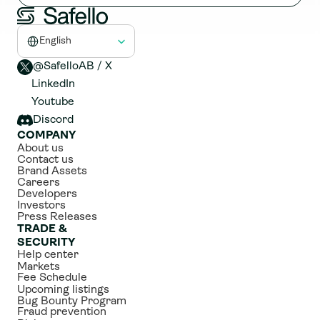
Select Language
English
@SafelloAB / X 
LinkedIn
Youtube
Discord
COMPANY
About us
Contact us
Brand Assets
Careers
Developers
Investors
Press Releases
TRADE & 
SECURITY
Help center
Markets
Fee Schedule
Upcoming listings
Bug Bounty Program
Fraud prevention