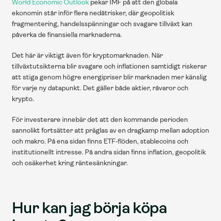
World Economic Outlook
 pekar IMF på att den globala 
ekonomin står inför flera nedåtrisker, där geopolitisk 
fragmentering, handelsspänningar och svagare tillväxt kan 
påverka de finansiella marknaderna. 
Det här är viktigt även för kryptomarknaden. När 
tillväxtutsikterna blir svagare och inflationen samtidigt riskerar 
att stiga genom högre energipriser blir marknaden mer känslig 
för varje ny datapunkt. Det gäller både aktier, råvaror och 
krypto.
För investerare innebär det att den kommande perioden 
sannolikt fortsätter att präglas av en dragkamp mellan adoption 
och makro. På ena sidan finns ETF-flöden, stablecoins och 
institutionellt intresse. På andra sidan finns inflation, geopolitik 
och osäkerhet kring räntesänkningar.
Hur kan jag börja köpa 