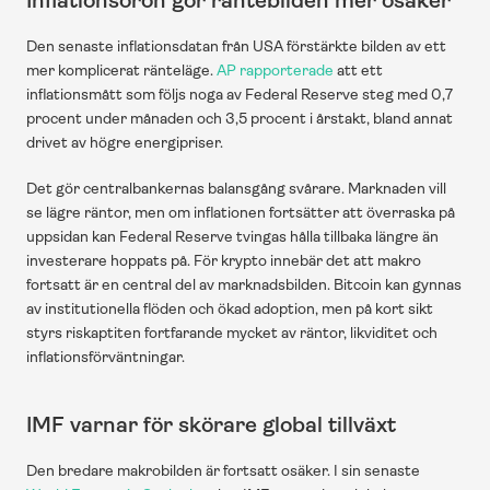
Inflationsoron gör räntebilden mer osäker
Den senaste inflationsdatan från USA förstärkte bilden av ett 
mer komplicerat ränteläge. 
AP rapporterade
 att ett 
inflationsmått som följs noga av Federal Reserve steg med 0,7 
procent under månaden och 3,5 procent i årstakt, bland annat 
drivet av högre energipriser.
Det gör centralbankernas balansgång svårare. Marknaden vill 
se lägre räntor, men om inflationen fortsätter att överraska på 
uppsidan kan Federal Reserve tvingas hålla tillbaka längre än 
investerare hoppats på. För krypto innebär det att makro 
fortsatt är en central del av marknadsbilden. Bitcoin kan gynnas 
av institutionella flöden och ökad adoption, men på kort sikt 
styrs riskaptiten fortfarande mycket av räntor, likviditet och 
inflationsförväntningar.
IMF varnar för skörare global tillväxt
Den bredare makrobilden är fortsatt osäker. I sin senaste 