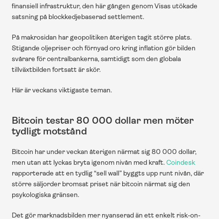
finansiell infrastruktur, den här gången genom Visas utökade 
satsning på blockkedjebaserad settlement.
På makrosidan har geopolitiken återigen tagit större plats. 
Stigande oljepriser och förnyad oro kring inflation gör bilden 
svårare för centralbankerna, samtidigt som den globala 
tillväxtbilden fortsatt är skör.
Här är veckans viktigaste teman.
Bitcoin testar 80 000 dollar men möter 
tydligt motstånd
Bitcoin har under veckan återigen närmat sig 80 000 dollar, 
men utan att lyckas bryta igenom nivån med kraft. 
Coindesk
rapporterade att en tydlig “sell wall” byggts upp runt nivån, där 
större säljorder bromsat priset när bitcoin närmat sig den 
psykologiska gränsen.
Det gör marknadsbilden mer nyanserad än ett enkelt risk-on-