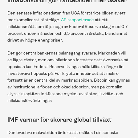
Inflationsoron gör räntebilden mer osäker
Den senaste inflationsdatan från USA förstärkte bilden av ett 
mer komplicerat ränteläge. 
AP rapporterade
 att ett 
inflationsmått som följs noga av Federal Reserve steg med 0,7 
procent under månaden och 3,5 procent i årstakt, bland annat 
drivet av högre energipriser.
Det gör centralbankernas balansgång svårare. Marknaden vill 
se lägre räntor, men om inflationen fortsätter att överraska på 
uppsidan kan Federal Reserve tvingas hålla tillbaka längre än 
investerare hoppats på. För krypto innebär det att makro 
fortsatt är en central del av marknadsbilden. Bitcoin kan gynnas 
av institutionella flöden och ökad adoption, men på kort sikt 
styrs riskaptiten fortfarande mycket av räntor, likviditet och 
inflationsförväntningar.
IMF varnar för skörare global tillväxt
Den bredare makrobilden är fortsatt osäker. I sin senaste 