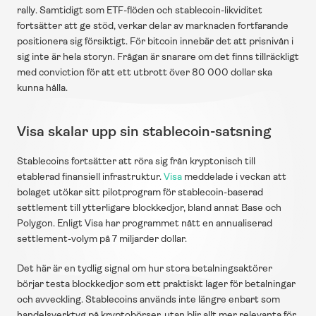
rally. Samtidigt som ETF-flöden och stablecoin-likviditet 
fortsätter att ge stöd, verkar delar av marknaden fortfarande 
positionera sig försiktigt. För bitcoin innebär det att prisnivån i 
sig inte är hela storyn. Frågan är snarare om det finns tillräckligt 
med conviction för att ett utbrott över 80 000 dollar ska 
kunna hålla.
Visa skalar upp sin stablecoin-satsning
Stablecoins fortsätter att röra sig från kryptonisch till 
etablerad finansiell infrastruktur. 
Visa
 meddelade i veckan att 
bolaget utökar sitt pilotprogram för stablecoin-baserad 
settlement till ytterligare blockkedjor, bland annat Base och 
Polygon. Enligt Visa har programmet nått en annualiserad 
settlement-volym på 7 miljarder dollar. 
Det här är en tydlig signal om hur stora betalningsaktörer 
börjar testa blockkedjor som ett praktiskt lager för betalningar 
och avveckling. Stablecoins används inte längre enbart som 
handelsverktyg på kryptobörser, utan blir allt mer relevanta för 