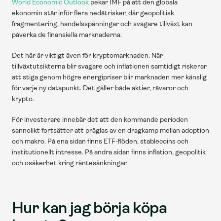
World Economic Outlook
 pekar IMF på att den globala 
ekonomin står inför flera nedåtrisker, där geopolitisk 
fragmentering, handelsspänningar och svagare tillväxt kan 
påverka de finansiella marknaderna. 
Det här är viktigt även för kryptomarknaden. När 
tillväxtutsikterna blir svagare och inflationen samtidigt riskerar 
att stiga genom högre energipriser blir marknaden mer känslig 
för varje ny datapunkt. Det gäller både aktier, råvaror och 
krypto.
För investerare innebär det att den kommande perioden 
sannolikt fortsätter att präglas av en dragkamp mellan adoption 
och makro. På ena sidan finns ETF-flöden, stablecoins och 
institutionellt intresse. På andra sidan finns inflation, geopolitik 
och osäkerhet kring räntesänkningar.
Hur kan jag börja köpa 