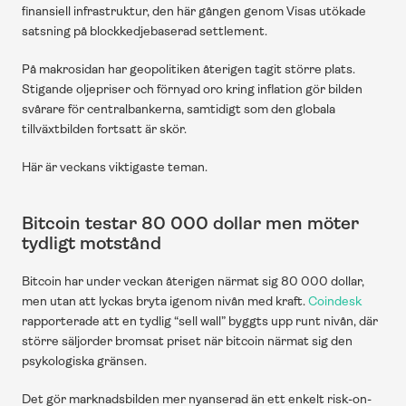
finansiell infrastruktur, den här gången genom Visas utökade 
satsning på blockkedjebaserad settlement.
På makrosidan har geopolitiken återigen tagit större plats. 
Stigande oljepriser och förnyad oro kring inflation gör bilden 
svårare för centralbankerna, samtidigt som den globala 
tillväxtbilden fortsatt är skör.
Här är veckans viktigaste teman.
Bitcoin testar 80 000 dollar men möter 
tydligt motstånd
Bitcoin har under veckan återigen närmat sig 80 000 dollar, 
men utan att lyckas bryta igenom nivån med kraft. 
Coindesk
rapporterade att en tydlig “sell wall” byggts upp runt nivån, där 
större säljorder bromsat priset när bitcoin närmat sig den 
psykologiska gränsen.
Det gör marknadsbilden mer nyanserad än ett enkelt risk-on-