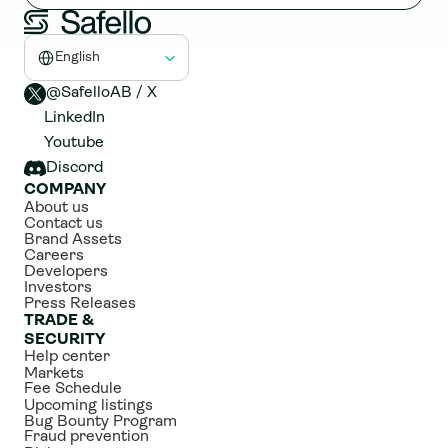
Select Language
English
@SafelloAB / X 
LinkedIn
Youtube
Discord
COMPANY
About us
Contact us
Brand Assets
Careers
Developers
Investors
Press Releases
TRADE & 
SECURITY
Help center
Markets
Fee Schedule
Upcoming listings
Bug Bounty Program
Fraud prevention