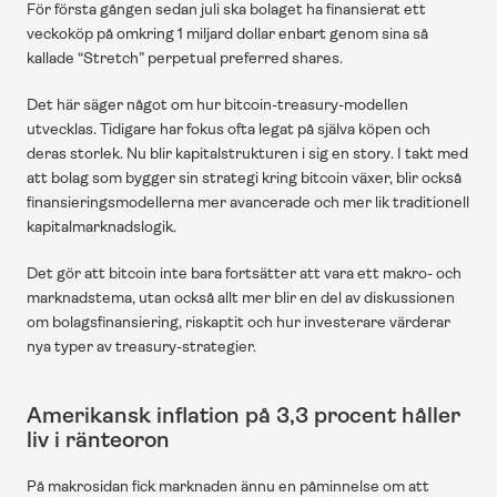
För första gången sedan juli ska bolaget ha finansierat ett 
veckoköp på omkring 1 miljard dollar enbart genom sina så 
kallade “Stretch” perpetual preferred shares.
Det här säger något om hur bitcoin-treasury-modellen 
utvecklas. Tidigare har fokus ofta legat på själva köpen och 
deras storlek. Nu blir kapitalstrukturen i sig en story. I takt med 
att bolag som bygger sin strategi kring bitcoin växer, blir också 
finansieringsmodellerna mer avancerade och mer lik traditionell 
kapitalmarknadslogik.
Det gör att bitcoin inte bara fortsätter att vara ett makro- och 
marknadstema, utan också allt mer blir en del av diskussionen 
om bolagsfinansiering, riskaptit och hur investerare värderar 
nya typer av treasury-strategier.
Amerikansk inflation på 3,3 procent håller 
liv i ränteoron
På makrosidan fick marknaden ännu en påminnelse om att 