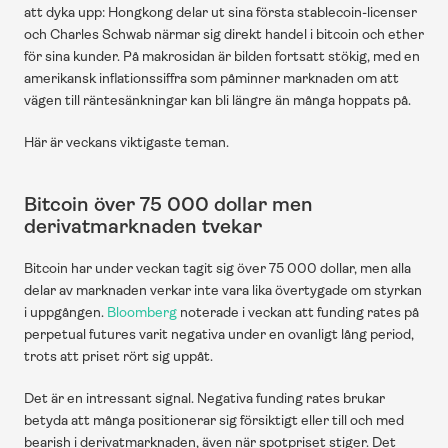
att dyka upp: Hongkong delar ut sina första stablecoin-licenser 
och Charles Schwab närmar sig direkt handel i bitcoin och ether 
för sina kunder. På makrosidan är bilden fortsatt stökig, med en 
amerikansk inflationssiffra som påminner marknaden om att 
vägen till räntesänkningar kan bli längre än många hoppats på.
Här är veckans viktigaste teman.
Bitcoin över 75 000 dollar men 
derivatmarknaden tvekar
Bitcoin har under veckan tagit sig över 75 000 dollar, men alla 
delar av marknaden verkar inte vara lika övertygade om styrkan 
i uppgången. 
Bloomberg
 noterade i veckan att funding rates på 
perpetual futures varit negativa under en ovanligt lång period, 
trots att priset rört sig uppåt.
Det är en intressant signal. Negativa funding rates brukar 
betyda att många positionerar sig försiktigt eller till och med 
bearish i derivatmarknaden, även när spotpriset stiger. Det 