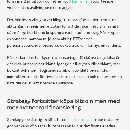
försäljning av bitcoin och ether, och 
Barron’s
 rapporterade i 
veckan att utrullningen sker stegvis.
Det här är en viktig utveckling, inte bara för att ännu en stor 
aktör går in i segmentet, utan för att det sker i ett gränssnitt 
där många traditionella sparare redan befinner sig. När krypto 
exponeras i samma miljö som aktier, ETF:er och 
pensionssparande förändras också tröskeln för nya användare.
På sikt kan den här typen av lanseringar få större betydelse än 
enskilda prisrörelser. När tillgången till krypto blir enklare, mer 
bekant och mer integrerad i etablerade plattformar ökar 
sannolikheten att fler investerare ser bitcoin och ether som en 
naturlig del av ett bredare sparande.
Strategy fortsätter köpa bitcoin men med 
mer avancerad finansiering
Strategy har återigen köpt bitcoin i 
miljardklass
, men det som 
gör veckans köp särskilt intressant är hur det finansierades. 