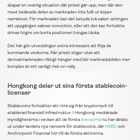
skapar en ovanlig situation där priset går upp, men där den 
mest belånade delen av marknaden inte fullt ut köper 
narrativet. För marknaden kan det betyda två saker: antingen 
att uppgången saknar conviction, eller att den kan fortsätta 
drivas högre om korta positioner tvingas täcka.
Det här gör utvecklingen extra intressant att följa de 
kommande veckorna. När priset stiger utan att 
derivatmarknaden riktigt hänger med blir marknadsbilden mer 
komplex än ett vanligt risk-on-rally.
Hongkong delar ut sina första stablecoin-
licenser
Stablecoins fortsätter att röra sig från kryptonisch till 
etablerad finansiell infrastruktur. I Hongkong meddelade 
myndigheterna i veckan att de första 
licenserna
 nu har delats 
ut under landets nya ramverk för stablecoins, där 
HSBC
 och 
Anchorpoint Financial hör till de första aktörerna.