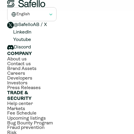
Select Language
English
@SafelloAB / X 
LinkedIn
Youtube
Discord
COMPANY
About us
Contact us
Brand Assets
Careers
Developers
Investors
Press Releases
TRADE & 
SECURITY
Help center
Markets
Fee Schedule
Upcoming listings
Bug Bounty Program
Fraud prevention
Risk