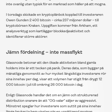
inte ovanlig utan typisk för en marknad som håller på att mogna.
I torsdags skickade en kryptoplånbok kopplad till investeraren 
Owen Gunden 2 400 bitcoin – cirka 237 miljoner dollar – till 
kryptobörsen Kraken. Uppgiften kommer från Arkham, ett 
analysverktyg som kartlägger blockkedjeaktivitet och 
identifierar större aktörer.
Jämn fördelning – inte massflykt
Glassnode betonar att den ökade aktiviteten bland gamla 
holders inte är ett tecken på panik. Deras data, som bygger på 
månatliga genomsnitt av hur mycket långsiktiga investerare rör 
sina innehav per dag, visar att volymen har stigit från drygt 12 
000 bitcoin i juli till omkring 26 000 bitcoin i dag.
Enligt Glassnode handlar det om en jämn och strukturerad 
distribution snarare än att "OG-valar" säljer av aggressivt. 
Mönstret speglar hur investerare som suttit på sina innehav 
länge brukar ta hem vinster när en uppåttrend mognar.